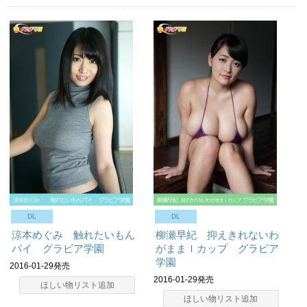
DL
DL
涼本めぐみ 触れたいもん
柳瀬早紀 抑えきれないわ
パイ グラビア学園
がままＩカップ グラビア
学園
2016-01-29発売
2016-01-29発売
ほしい物リスト追加
ほしい物リスト追加