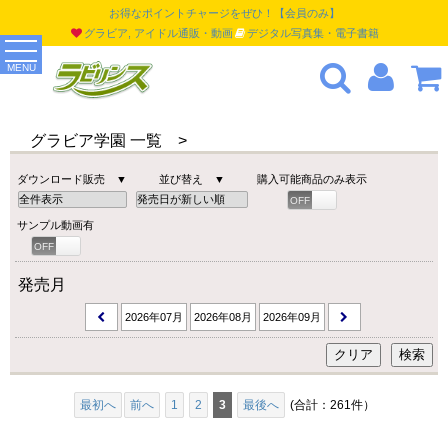
お得なポイントチャージをぜひ！【会員のみ】
グラビア, アイドル通販・動画
デジタル写真集・電子書籍
MENU
グラビア学園 一覧 >
ダウンロード販売 ▼
並び替え ▼
購入可能商品のみ表示
OFF
ON
サンプル動画有
OFF
ON
発売月
2026年07月
2026年08月
2026年09月
最初へ
前へ
1
2
3
最後へ
(合計：261件）