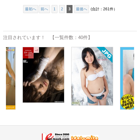
最初へ
前へ
1
2
3
最後へ
(合計：261件）
注目されています！ 【一覧件数：40件】