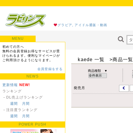
グラビア, アイドル通販・動画
MENU
初めての方へ
無料の会員登録お得なサービスが受
けられるます。便利なマイページが
kaede 一覧 >商品一
ご利用頂けるようになります。
会員登録をする
商品種類 ▼
NEWS
更新情報
NEW!
発売月
ランキング
－DL売上げランキング
週間
月間
－注目度ランキング
週間
月間
POWER PUSH