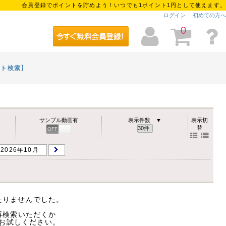
会員登録でポイントを貯めよう！いつでも1ポイント1円として使えます。
ログイン
初めての方へ
0
イト検索】
サンプル動画有
表示件数 ▼
表示切
替
OFF
ON
2026年10月
たりませんでした。
再検索いただくか
お試しください。