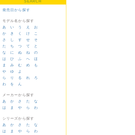
SEARCH
発売日から探す
モデル名から探す
あ
い
う
え
お
か
き
く
け
こ
さ
し
す
せ
そ
た
ち
つ
て
と
な
に
ぬ
ね
の
は
ひ
ふ
へ
ほ
ま
み
む
め
も
や
ゆ
よ
ら
り
る
れ
ろ
わ
を
ん
メーカーから探す
あ
か
さ
た
な
は
ま
や
ら
わ
シリーズから探す
あ
か
さ
た
な
は
ま
や
ら
わ