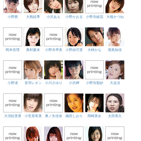
小野茜
大熊紋季
小沢あも
小野かおる
小野寺綾花
大槻かづね
岡本杏理
奥村夏未
小野寺琴美
小野由可里
大柿かな
尾島知佳
小野渚
音羽レオン
小川さゆり
小沢岬
小野寺梨紗
大迫涼
大渕絵里香
小笠原有美
奥ノ矢佳奈
織田しおり
岡崎美女
太田美久