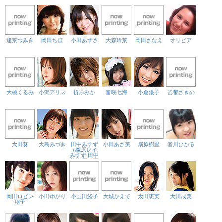
逢菜つみき
岡田ちほ
小田あずさ
大森玲菜
岡田さなえ
オリビア
大桃くるみ
小沢アリス
折原みか
音咲七海
小倉優子
乙都さきの
大田葵
大島みづき
田中みすず
小田あさ美
扇原樹里
音川ひかる
（織原レイ,
みすず,田中
美鈴,野口百
恵）
岡田ロビン
小田ゆかり
小山田経子
大城かえで
太田恵実
大川成美
翔子