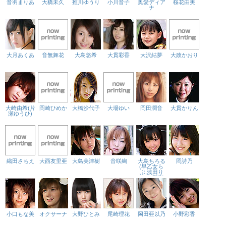
音羽まりあ
大橋未久
推川ゆうり
小川音子
奥愛ディア
桜花由美
ナ
大月あくあ
音無舞花
大島悠希
大貫彩香
大沢結夢
大政かおり
大崎由希(片
岡崎ひめか
大橋沙代子
大場ゆい
岡田潤音
大貫かりん
瀬ゆうひ)
織田さちえ
大西友里亜
大島美津樹
音咲絢
大島ちろる
岡詩乃
(早乙女ら
ぶ,浅田り
か,細野彩
夏,藤沢こと
の)
小口もな美
オクサーナ
大野ひとみ
尾崎理花
岡田亜以乃
小野彩香