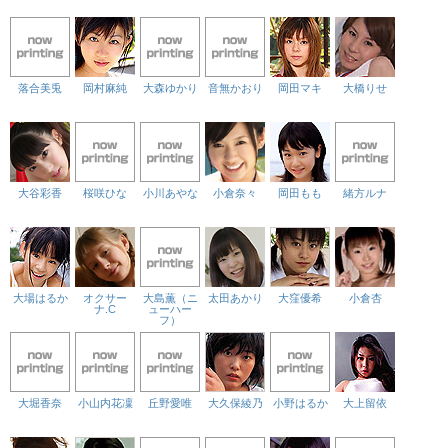
落合美兎
岡村麻純
大森ゆかり
音無かおり
岡田マキ
大橋りせ
大谷彩香
桜咲ひな
小川あやな
小倉奈々
岡田もも
緒方ルナ
大場はるか
オクサー
大島薫（ニ
太田あかり
大窪優希
小倉杏
ナ.C
ューハー
フ）
大堀香奈
小山内花凜
丘野愛唯
大久保綾乃
小野はるか
大上留依