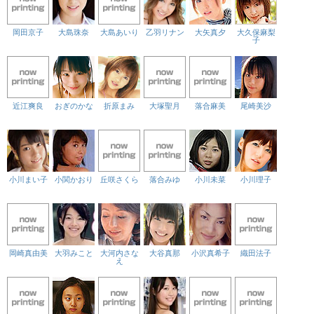
岡田京子
大島珠奈
大島あいり
乙羽リナン
大矢真夕
大久保麻梨
子
近江爽良
おぎのかな
折原まみ
大塚聖月
落合麻美
尾崎美沙
小川まい子
小関かおり
丘咲さくら
落合みゆ
小川未菜
小川理子
岡崎真由美
大羽みこと
大河内さな
大谷真那
小沢真希子
織田法子
え