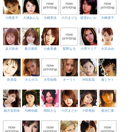
小熊直子
大浦あんな
大崎美佳
小川まりな
荻堂れいか
大崎啓子
及川奈央
奥川美咲
小倉美優
荻野なる
小澤マリア
大沢みゆ
折原栞
オルガ.S
大空由萌
オーリャ
沖田彩花
扇ミサト
緒方友莉奈
大崎佳織
岡田さな
小沢まどか
小田有紗
落合仁菜