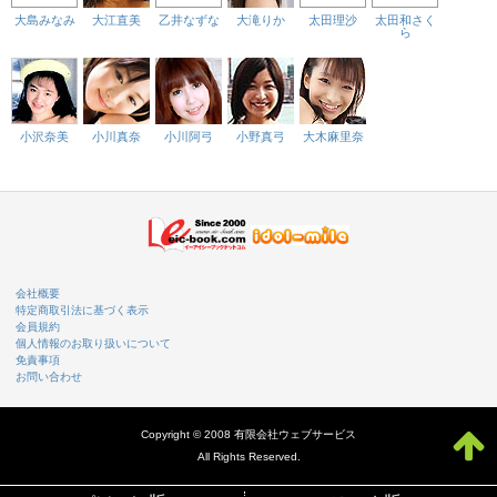
大島みなみ
大江直美
乙井なずな
大滝りか
太田理沙
太田和さく
ら
小沢奈美
小川真奈
小川阿弓
小野真弓
大木麻里奈
会社概要
特定商取引法に基づく表示
会員規約
個人情報のお取り扱いについて
免責事項
お問い合わせ
Copyright © 2008 有限会社ウェブサービス
All Rights Reserved.