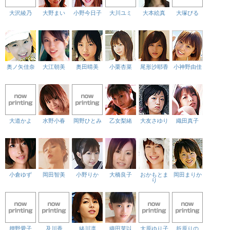
大沢綾乃
大野まい
小野今日子
大川ユミ
大本絵真
大塚びる
奥ノ矢佳奈
大江朝美
奥田晴美
小栗杏菜
尾形沙耶香
小神野由佳
大道かよ
水野小春
岡野ひとみ
乙女梨緒
大友さゆり
織田真子
小倉ゆず
岡田智美
小野りか
大橋良子
おかもとま
岡田まりか
り
押野愛子
及川香
緒川凛
織田芽以
大原ゆり子
折原りの