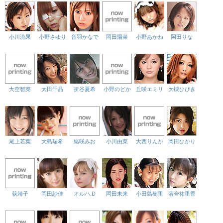
小川流果
小野さゆり
音羽かなで
岡田陽菜
小野あかね
岡田りな
大空智菜
太田千晶
折谷夏希
小野のどか
丘咲エミリ
大槻ひびき
尾上若葉
大島瑞希
緒咲みお
小川由菜
大西りんか
岡田ひかり
荻靖子
岡田紗佳
オルハ.D
岡田未来
小田島樹里
落合祐里香