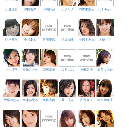
小笠原彩
沖田杏梨
小川鈴菜
オクサナ
岡本果奈美
大澤ゆかり
岡本麻里
小川あみ
音海里奈
折原由希
小川すみれ
大桃りさ
小川櫻子
音無さやか
岡田彩菜
桜月みお
小田島渚
奥菜はるか
大塚みなみ
大津あずさ
奥居杏南
岡山涼花
乙音奈々
緒川萌菜子