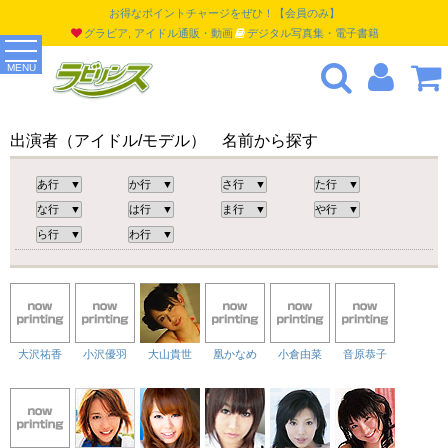
お得なポイントチャージをぜひ！【会員のみ】
グラビア, アイドル通販・動画
デジタル写真集・電子書籍
MENU
出演者（アイドル/モデル） 名前から探す
大沢祐香
小沢優羽
大山貴世
凰かなめ
小倉由菜
音原恭子