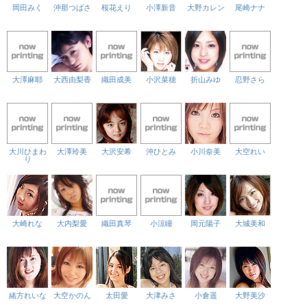
岡田みく
沖那つばさ
桜花えり
小澤新音
大野カレン
尾崎ナナ
大澤麻耶
大西由梨香
織田成美
小沢菜穂
折山みゆ
忍野さら
大川ひまわ
大澤玲美
大沢安希
沖ひとみ
小川奈美
大空れい
り
大崎れな
大内梨愛
織田真琴
小涼瞳
岡元陽子
大城美和
緒方れいな
大空かのん
太田愛
大津みさ
小倉遥
大野美沙