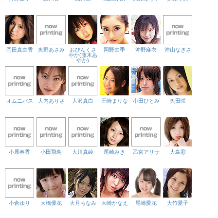
岡田真由香
奥野あさみ
おぴんくさ
岡野由季
沖野麻衣
沖山なぎさ
やか(藤木あ
やか)
オムニバス
大内ありさ
大沢真白
王崎まりな
小田ひとみ
奥田咲
小原春香
小田飛鳥
大川真綾
尾崎みき
乙宮アリサ
大島彩
小倉ゆり
大橋優花
大月ちなみ
大崎かなえ
尾崎愛花
大竹愛子