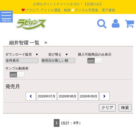
お得なポイントチャージをぜひ！【会員のみ】
グラビア, アイドル通販・動画
デジタル写真集・電子書籍
MENU
細井智燿 一覧 >
ダウンロード販売 ▼
並び替え ▼
購入可能商品のみ表示
OFF
ON
サンプル動画有
OFF
ON
発売月
2026年07月
2026年08月
2026年09月
1
(合計：4件）