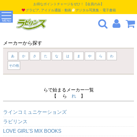
お得なポイントチャージをぜひ！【会員のみ】
グラビア, アイドル通販・動画
デジタル写真集・電子書籍
MENU
メーカーから探す
あ
か
さ
た
な
は
ま
や
ら
わ
その他
らで始まるメーカー一覧
【 ら
れ
】
ラインコミュニケーションズ
ラビリンス
LOVE GIRL’S MIX BOOKS