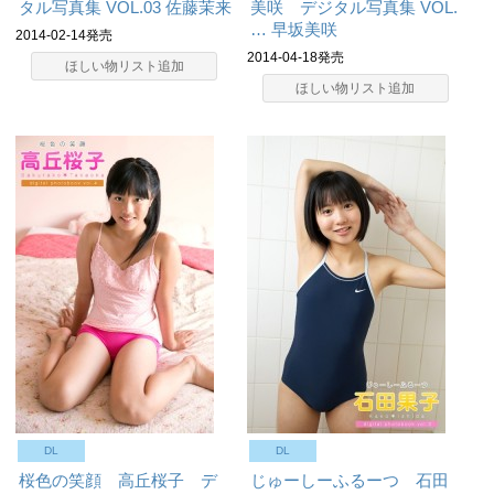
タル写真集 VOL.03
佐藤茉来
美咲 デジタル写真集 VOL.
…
早坂美咲
2014-02-14発売
2014-04-18発売
ほしい物リスト追加
ほしい物リスト追加
DL
DL
桜色の笑顔 高丘桜子 デ
じゅーしーふるーつ 石田