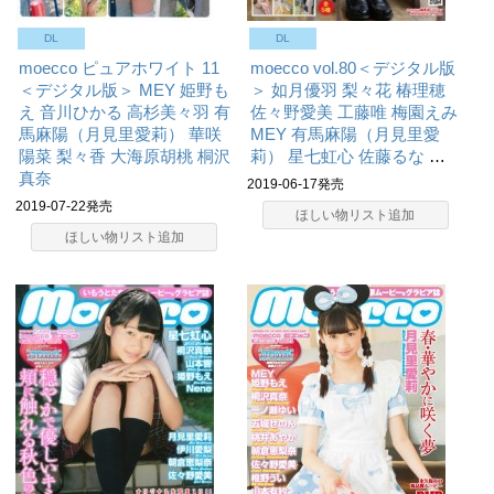
DL
DL
moecco ピュアホワイト 11
moecco vol.80＜デジタル版
＜デジタル版＞
MEY
姫野も
＞
如月優羽
梨々花
椿理穂
え
音川ひかる
高杉美々羽
有
佐々野愛美
工藤唯
梅園えみ
馬麻陽（月見里愛莉）
華咲
MEY
有馬麻陽（月見里愛
陽菜
梨々香
大海原胡桃
桐沢
莉）
星七虹心
佐藤るな
…
真奈
2019-06-17発売
2019-07-22発売
ほしい物リスト追加
ほしい物リスト追加