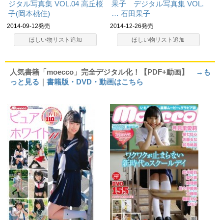
ジタル写真集 VOL.04
高丘桜
果子 デジタル写真集 VOL.
子(岡本桃佳)
…
石田果子
2014-09-12発売
2014-12-26発売
ほしい物リスト追加
ほしい物リスト追加
人気書籍「moecco」完全デジタル化！【PDF+動画】
→も
っと見る
｜
書籍版・DVD・動画はこちら