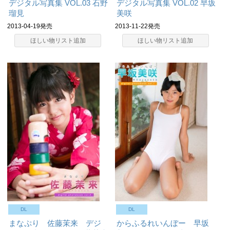
デジタル写真集 VOL.03
石野
デジタル写真集 VOL.02
早坂
瑠見
美咲
2013-04-19発売
2013-11-22発売
ほしい物リスト追加
ほしい物リスト追加
DL
DL
まなぷり 佐藤茉来 デジ
からふるれいんぼー 早坂