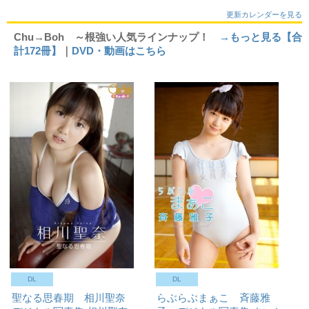
更新カレンダーを見る
Chu→Boh ～根強い人気ラインナップ！
→もっと見る【合
計172冊】
｜
DVD・動画はこちら
DL
DL
聖なる思春期 相川聖奈
らぶらぶまぁこ 斉藤雅