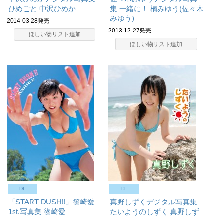
ひめごと
中沢ひめか
集 一緒に！
楠みゆう(佐々木
みゆう)
2014-03-28発売
2013-12-27発売
ほしい物リスト追加
ほしい物リスト追加
DL
DL
「START DUSH!!」篠崎愛
真野しずくデジタル写真集
1st.写真集
篠崎愛
たいようのしずく
真野しず