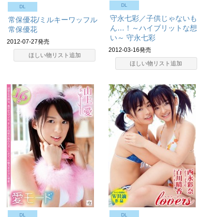
DL
DL
守永七彩／子供じゃないも
常保優花/ミルキーワッフル
ん…！～ハイブリットな想
常保優花
い～
守永七彩
2012-07-27発売
2012-03-16発売
ほしい物リスト追加
ほしい物リスト追加
DL
DL