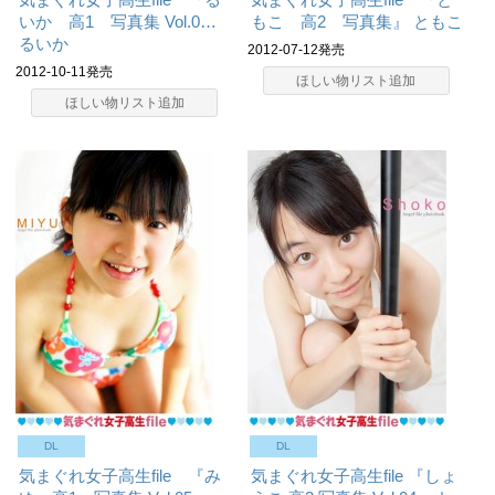
いか 高1 写真集 Vol.0…
もこ 高2 写真集』
ともこ
るいか
2012-07-12発売
2012-10-11発売
ほしい物リスト追加
ほしい物リスト追加
DL
DL
気まぐれ女子高生file 『み
気まぐれ女子高生file 『しょ