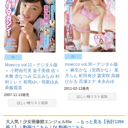
DL
DL
moecco vol.30＜デジタル版
Moecco vol.11＜デジタル版
＞
麻生かな（安西かな）
葉
＞
小野由可里
金子美穂
佐々
月らん
町田有沙
森実咲
高橋
木舞
杏なつみ
広丘みなみ
杉
ひかる
百瀬エナ
末永みゆ
村ミレイ
有岡ゆい
領家ゆあ
斉藤霞凛
2011-02-12発売
2007-11-13発売
ほしい物リスト追加
ほしい物リスト追加
大人気！少女画像館エンジェルfile
→もっと見る【合計1394
冊！】
｜
動画はこちら
｜
DL動画はこちら