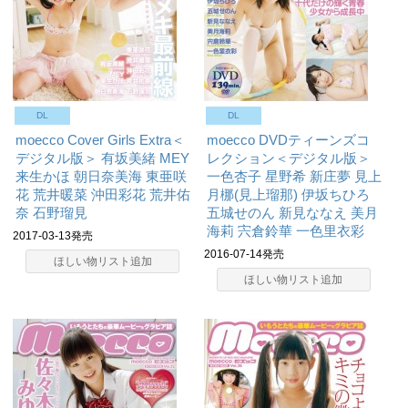
DL
DL
moecco Cover Girls Extra＜
moecco DVDティーンズコ
デジタル版＞
有坂美緒
MEY
レクション＜デジタル版＞
来生かほ
朝日奈美海
東亜咲
一色杏子
星野希
新庄夢
見上
花
荒井暖菜
沖田彩花
荒井佑
月梛(見上瑠那)
伊坂ちひろ
奈
石野瑠見
五城せのん
新見ななえ
美月
海莉
宍倉鈴華
一色里衣彩
2017-03-13発売
2016-07-14発売
ほしい物リスト追加
ほしい物リスト追加