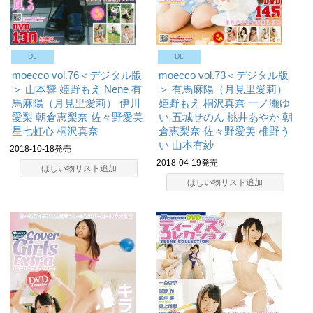
DL
DL
moecco vol.76＜デジタル版
moecco vol.73＜デジタル版
＞
山本響
姫野もえ
Nene
有
＞
有馬麻陽（月見里愛莉）
馬麻陽（月見里愛莉）
伊川
姫野もえ
桐沢真奈
一ノ瀬ゆ
愛梨
朝倉恵梨奈
佐々野愛美
い
五城せのん
桃井あやか
朝
星七虹心
桐沢真奈
倉恵梨奈
佐々野愛美
椎野う
い
山本有紗
2018-10-18発売
2018-04-19発売
ほしい物リスト追加
ほしい物リスト追加