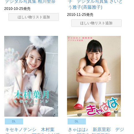
デジタル写真集
相川聖奈
子 デジタル写真集
さいと
う雅子(斉藤雅子)
2010-10-25発売
2010-11-25発売
ほしい物リスト追加
ほしい物リスト追加
DL
DL
キセキノテンシ 木村葉
きゃはは♪ 新原里彩 デジ