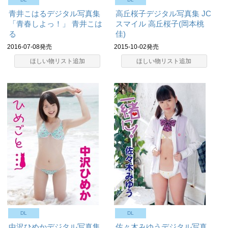
青井こはるデジタル写真集
高丘桜子デジタル写真集 JC
「青春しよっ！」
青井こは
スマイル
高丘桜子(岡本桃
る
佳)
2016-07-08発売
2015-10-02発売
ほしい物リスト追加
ほしい物リスト追加
DL
DL
中沢ひめかデジタル写真集
佐々木みゆうデジタル写真