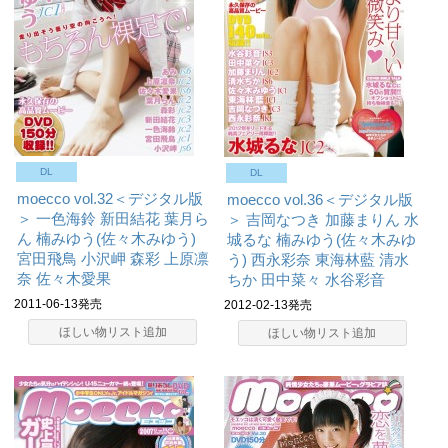
DL
DL
moecco vol.32＜デジタル版
moecco vol.36＜デジタル版
＞
一色海鈴
新田結花
葉月ら
＞
吉岡なつき
加藤まりん
水
ん
楠みゆう(佐々木みゆう)
城るな
楠みゆう(佐々木みゆ
宮田飛鳥
小沢岬
森彩
上原凛
う)
西永彩奈
東海林藍
清水
奈
佐々木愛果
ちか
田中菜々
水谷彩音
2011-06-13発売
2012-02-13発売
ほしい物リスト追加
ほしい物リスト追加