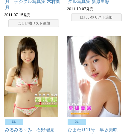
月 デジタル写真集
木村葉
タル写真集
新原里彩
月
2011-10-07発売
2011-07-15発売
ほしい物リスト追加
ほしい物リスト追加
DL
DL
みるみる～み 石野瑠見
ひまわり11号 早坂美咲