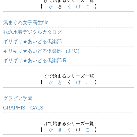
きで始まるシリーズ一覧
【
か
き
く
け
こ
】
気まぐれ女子高生file
競泳水着デジタルカタログ
ギリギリ★あいどる倶楽部
ギリギリ★あいどる倶楽部 （JPG）
ギリギリ★あいどる倶楽部 R
くで始まるシリーズ一覧
【
か
き
く
け
こ
】
グラビア学園
GRAPHIS GALS
けで始まるシリーズ一覧
【
か
き
く
け
こ
】