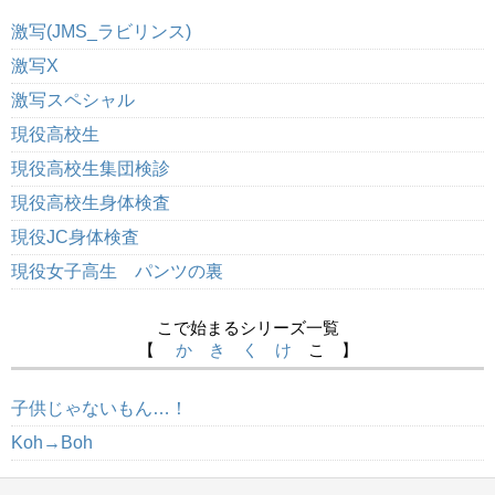
激写(JMS_ラビリンス)
激写X
激写スペシャル
現役高校生
現役高校生集団検診
現役高校生身体検査
現役JC身体検査
現役女子高生 パンツの裏
こで始まるシリーズ一覧
【
か
き
く
け
こ 】
子供じゃないもん…！
Koh→Boh