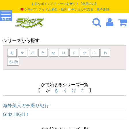
お得なポイントチャージをぜひ！【会員のみ】
グラビア, アイドル通販・動画
デジタル写真集・電子書籍
MENU
シリーズから探す
あ
か
さ
た
な
は
ま
や
ら
わ
その他
かで始まるシリーズ一覧
【 か
き
く
け
こ
】
海外美人ガチ撮り紀行
Girlz HIGH！