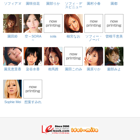
ソフィア.V
園咲佳花
園部りか
ソフィ・デ
園村小春
園都
スピニュー
園田鈴
空～SORA
sola
柚宮なお
ソフィー・
曽根千恵美
～
ノーバ
園見恵里香
染谷水香
相馬茜
園田このみ
園原りか
薗部みよ
Sophie Mei
想葉すみれ