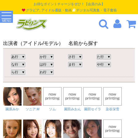
お得なポイントチャージをぜひ！【会員のみ】
グラビア, アイドル通販・動画
デジタル写真集・電子書籍
MENU
出演者（アイドル/モデル） 名前から探す
園原みか
ソニア.M
ソム
園田みおん
園田セイラ
染谷深雪