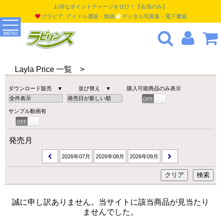
お得なポイントチャージをぜひ！【会員のみ】
グラビア, アイドル通販・動画
デジタル写真集・電子書籍
MENU
Layla Price 一覧 >
ダウンロード販売 ▼
並び替え ▼
購入可能商品のみ表示
OFF
ON
サンプル動画有
OFF
ON
発売月
2026年07月
2026年08月
2026年09月
誠に申し訳ありません。当サイトに該当商品が見当たり
ませんでした。