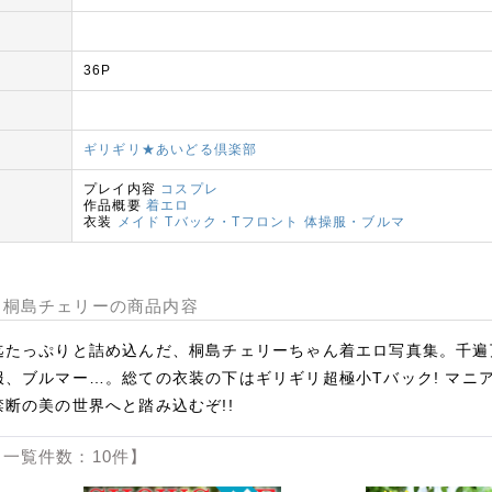
36P
ギリギリ★あいどる倶楽部
プレイ内容
コスプレ
作品概要
着エロ
衣装
メイド
Tバック・Tフロント
体操服・ブルマ
 桐島チェリーの商品内容
迄たっぷりと詰め込んだ、桐島チェリーちゃん着エロ写真集。千遍
、ブルマー…。総ての衣装の下はギリギリ超極小Tバック! マニ
断の美の世界へと踏み込むぞ!!
一覧件数：10件】