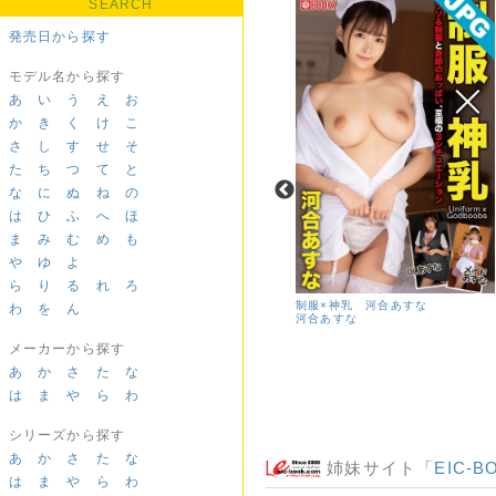
SEARCH
発売日から探す
モデル名から探す
あ
い
う
え
お
か
き
く
け
こ
さ
し
す
せ
そ
た
ち
つ
て
と
な
に
ぬ
ね
の
は
ひ
ふ
へ
ほ
ま
み
む
め
も
や
ゆ
よ
ら
り
る
れ
ろ
Pursuit X-rated
制服×神乳 河合あすな
わ
を
ん
河合あすな
メーカーから探す
あ
か
さ
た
な
は
ま
や
ら
わ
シリーズから探す
あ
か
さ
た
な
姉妹サイト「
EIC-B
は
ま
や
ら
わ