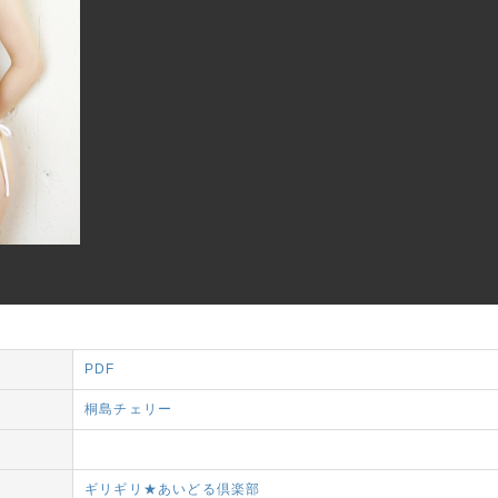
PDF
桐島チェリー
ギリギリ★あいどる倶楽部