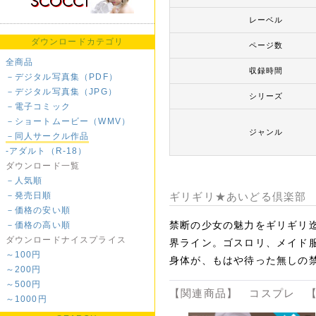
レーベル
ダウンロードカテゴリ
ページ数
全商品
収録時間
－デジタル写真集（PDF）
－デジタル写真集（JPG）
シリーズ
－電子コミック
－ショートムービー（WMV）
ジャンル
－同人サークル作品
-アダルト（R-18）
ダウンロード一覧
－人気順
－発売日順
ギリギリ★あいどる倶楽部
－価格の安い順
禁断の少女の魅力をギリギリ
－価格の高い順
ダウンロードナイスプライス
界ライン。ゴスロリ、メイド服
～100円
身体が、もはや待った無しの禁
～200円
～500円
【関連商品】 コスプレ 【
～1000円