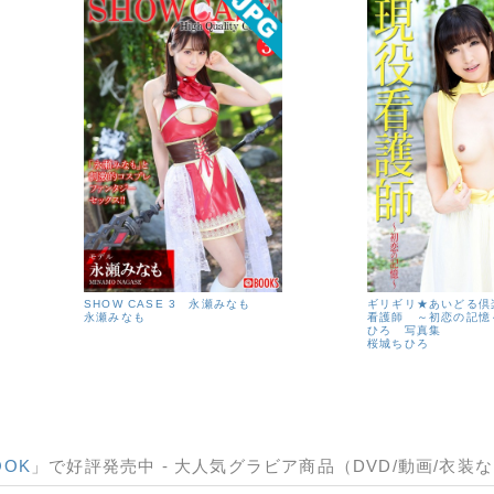
SHOW CASE 3 永瀬みなも
ギリギリ★あいどる倶
永瀬みなも
看護師 ～初恋の記憶
ひろ 写真集
桜城ちひろ
OOK
」で好評発売中 - 大人気グラビア商品（DVD/動画/衣装