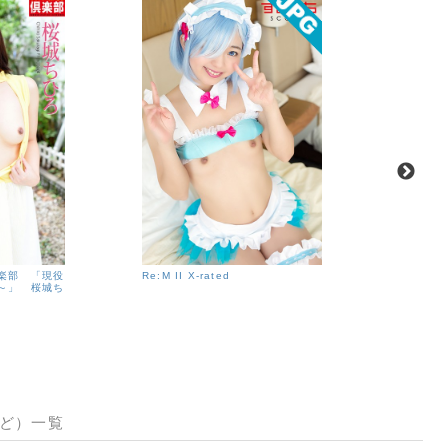
楽部 「現役
Re:M II X-rated
For Rose
～」 桜城ち
など）一覧