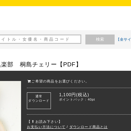
検索
【全サ
楽部 桐島チェリー【PDF】
ご希望の商品をお選びください。
1,100円(税込)
通常
ポイントバック：40pt
ダウンロード
【
お読み下さい】
お支払い方法について
/
ダウンロード商品とは