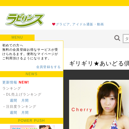
グラビア, アイドル通販・動画
MENU
初めての方へ
無料の会員登録お得なサービスが受
けられるます。便利なマイページが
ご利用頂けるようになります。
ギリギリ★あいどる倶
会員登録をする
NEWS
更新情報
NEW!
ランキング
－DL売上げランキング
週間
月間
－注目度ランキング
週間
月間
POWER PUSH