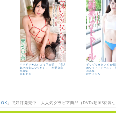
ギリギリ★あいどる倶楽部 「貴方
ギリギリ★あいどる倶
好みの女になりたい」 南梨央奈
ホワイト・ドール」
写真集
写真集
南梨央奈
咲谷るりな
OOK
」で好評発売中 - 大人気グラビア商品（DVD/動画/衣装