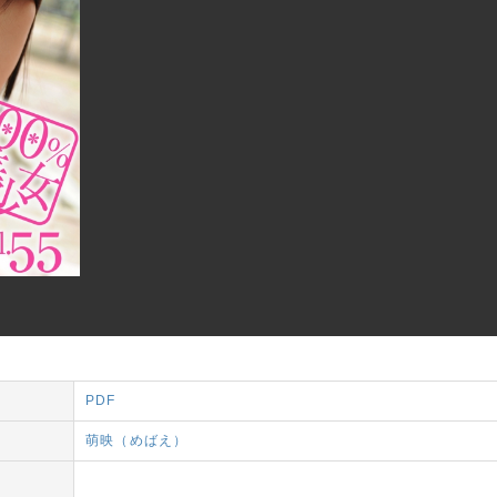
PDF
萌映（めばえ）