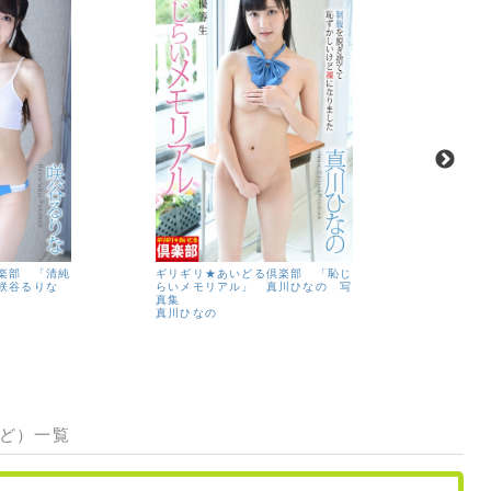
楽部 「清純
ギリギリ★あいどる倶楽部 「恥じ
園田みおん
 咲谷るりな
らいメモリアル」 真川ひなの 写
ペ
真集
園田みお
真川ひなの
など）一覧