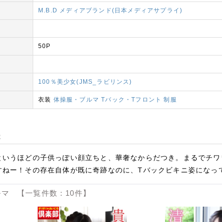
M.B.D メディアブランド(日本メディアサプライ)
50P
100％美少女(JMS_ラビリンス)
衣装
体操服・ブルマ
Tバック・Tフロント
制服
容
というほどの子供っぽい顔立ちと、華奢なからだつき。まるでチワ
すねー！その存在自体が既に奇跡なのに、Tバックビキニ姿になっ
マ 【一覧件数：10件】