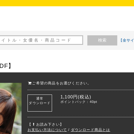
検索
【全サ
DF】
ご希望の商品をお選びください。
1,100円(税込)
通常
ポイントバック：40pt
ダウンロード
【
お読み下さい】
お支払い方法について
/
ダウンロード商品とは