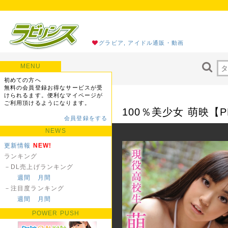
グラビア, アイドル通販・動画
MENU
初めての方へ
無料の会員登録お得なサービスが受
けられるます。便利なマイページが
ご利用頂けるようになります。
100％美少女 萌映【P
会員登録をする
NEWS
更新情報
NEW!
ランキング
－DL売上げランキング
週間
月間
－注目度ランキング
週間
月間
POWER PUSH