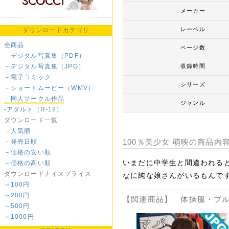
メーカー
レーベル
ダウンロードカテゴリ
全商品
ページ数
－デジタル写真集（PDF）
－デジタル写真集（JPG）
収録時間
－電子コミック
シリーズ
－ショートムービー（WMV）
－同人サークル作品
ジャンル
-アダルト（R-18）
ダウンロード一覧
－人気順
100％美少女 萌映の商品内
－発売日順
－価格の安い順
いまだに中学生と間違われる
－価格の高い順
ダウンロードナイスプライス
なに純な娘さんがいるもんで
～100円
～200円
【関連商品】 体操服・ブル
～500円
～1000円