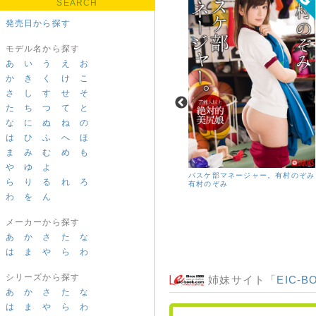
SEARCH
発売日から探す
モデル名から探す
あ
い
う
え
お
か
き
く
け
こ
さ
し
す
せ
そ
た
ち
つ
て
と
な
に
ぬ
ね
の
は
ひ
ふ
へ
ほ
ま
み
む
め
も
や
ゆ
よ
バスケ部マネージャー。有村のぞみ
ASUNAs（アスナス） vol.2 河
ら
り
る
れ
ろ
有村のぞみ
合あすな
河合あすな
わ
を
ん
メーカーから探す
あ
か
さ
た
な
は
ま
や
ら
わ
シリーズから探す
姉妹サイト「
EIC-B
あ
か
さ
た
な
は
ま
や
ら
わ