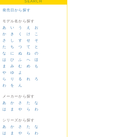
SEARCH
発売日から探す
モデル名から探す
あ
い
う
え
お
か
き
く
け
こ
さ
し
す
せ
そ
た
ち
つ
て
と
な
に
ぬ
ね
の
は
ひ
ふ
へ
ほ
ま
み
む
め
も
や
ゆ
よ
ら
り
る
れ
ろ
わ
を
ん
メーカーから探す
あ
か
さ
た
な
は
ま
や
ら
わ
シリーズから探す
あ
か
さ
た
な
は
ま
や
ら
わ