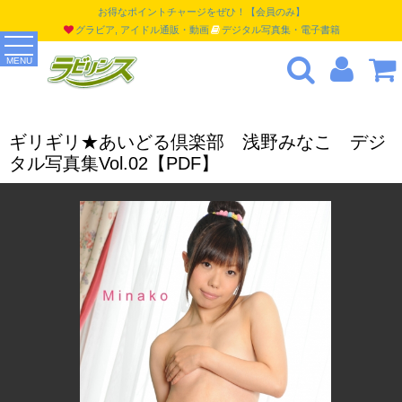
お得なポイントチャージをぜひ！【会員のみ】
グラビア, アイドル通販・動画
デジタル写真集・電子書籍
MENU
ギリギリ★あいどる倶楽部 浅野みなこ デジ
タル写真集Vol.02【PDF】