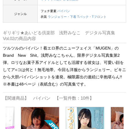
フェチ要素
パイパン
ジャンル
衣装
ランジェリー・下着
Tバック・Tフロント
ギリギリ★あいどる倶楽部 浅野みなこ デジタル写真集
Vol.02の商品内容
ツルツルのパイパン！着エロ界のニューフェイス「MUGEN」の
Brand New Shit。浅野みなこちゃん、限界デジタル写真集第2
弾。ロリなお菓子系アイドルとしても活躍する彼女は、可愛い顔を
してア○コは何と！無毛地帯。今回も洋服からランジェリー、ビキニ
から大胆パイパンショットを連発。極限露出の連続に辛抱堪らん!!
※本書は48ページ（表紙含む）の写真集です。
【関連商品】 パイパン 【一覧件数：10件】