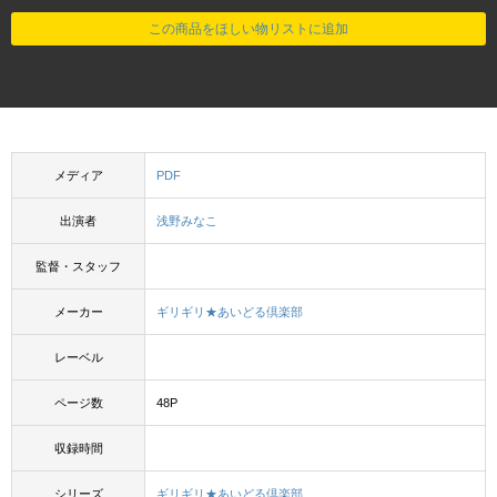
この商品をほしい物リストに追加
メディア
PDF
出演者
浅野みなこ
監督・スタッフ
メーカー
ギリギリ★あいどる倶楽部
レーベル
ページ数
48P
収録時間
シリーズ
ギリギリ★あいどる倶楽部