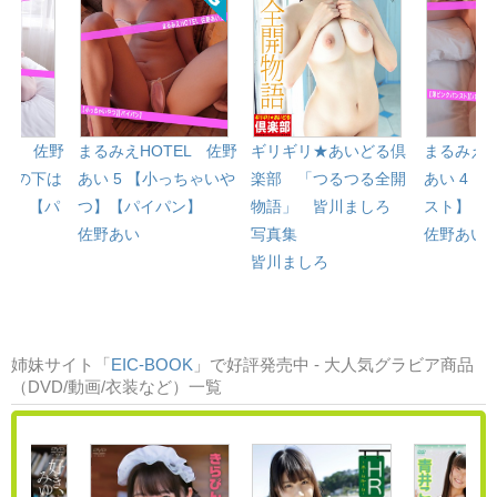
EL 佐野
まるみえHOTEL 佐野
ギリギリ★あいどる倶
まるみえH
キニの下は
あい 5 【小っちゃいや
楽部 「つるつる全開
あい 4 
？】【パ
つ】【パイパン】
物語」 皆川ましろ
スト】【
佐野あい
写真集
佐野あい
皆川ましろ
姉妹サイト「
EIC-BOOK
」で好評発売中 - 大人気グラビア商品
（DVD/動画/衣装など）一覧