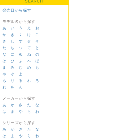
SEARCH
発売日から探す
モデル名から探す
あ
い
う
え
お
か
き
く
け
こ
さ
し
す
せ
そ
た
ち
つ
て
と
な
に
ぬ
ね
の
は
ひ
ふ
へ
ほ
ま
み
む
め
も
や
ゆ
よ
ら
り
る
れ
ろ
わ
を
ん
メーカーから探す
あ
か
さ
た
な
は
ま
や
ら
わ
シリーズから探す
あ
か
さ
た
な
は
ま
や
ら
わ