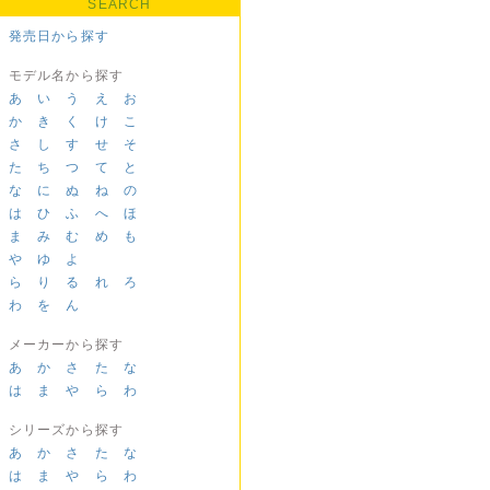
SEARCH
発売日から探す
モデル名から探す
あ
い
う
え
お
か
き
く
け
こ
さ
し
す
せ
そ
た
ち
つ
て
と
な
に
ぬ
ね
の
は
ひ
ふ
へ
ほ
ま
み
む
め
も
や
ゆ
よ
ら
り
る
れ
ろ
わ
を
ん
メーカーから探す
あ
か
さ
た
な
は
ま
や
ら
わ
シリーズから探す
あ
か
さ
た
な
は
ま
や
ら
わ