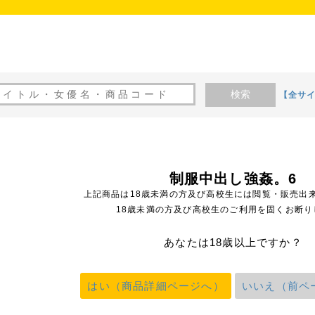
検索
【全サ
制服中出し強姦。6
上記商品は18歳未満の方及び高校生には閲覧・販売出
18歳未満の方及び高校生のご利用を固くお断り
あなたは18歳以上ですか？
はい（商品詳細ページへ）
いいえ（前ペ