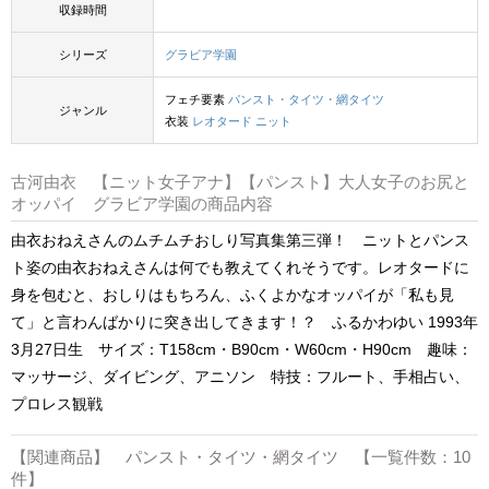
収録時間
シリーズ
グラビア学園
フェチ要素
パンスト・タイツ・網タイツ
ジャンル
衣装
レオタード
ニット
古河由衣 【ニット女子アナ】【パンスト】大人女子のお尻と
オッパイ グラビア学園の商品内容
由衣おねえさんのムチムチおしり写真集第三弾！ ニットとパンス
ト姿の由衣おねえさんは何でも教えてくれそうです。レオタードに
身を包むと、おしりはもちろん、ふくよかなオッパイが「私も見
て」と言わんばかりに突き出してきます！？ ふるかわゆい 1993年
3月27日生 サイズ：T158cm・B90cm・W60cm・H90cm 趣味：
マッサージ、ダイビング、アニソン 特技：フルート、手相占い、
プロレス観戦
【関連商品】 パンスト・タイツ・網タイツ 【一覧件数：10
件】