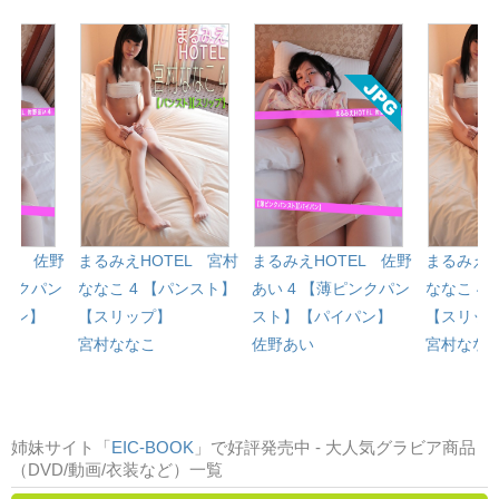
EL 佐野
まるみえHOTEL 宮村
まるみえHOTEL 佐野
まるみえH
ピンクパン
ななこ 4 【パンスト】
あい 4 【薄ピンクパン
ななこ 4
パン】
【スリップ】
スト】【パイパン】
【スリッ
宮村ななこ
佐野あい
宮村なな
姉妹サイト「
EIC-BOOK
」で好評発売中 - 大人気グラビア商品
（DVD/動画/衣装など）一覧