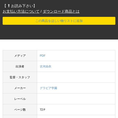
【
お読み下さい】
お支払い方法について
/
ダウンロード商品とは
この商品をほしい物リストに追加
メディア
PDF
出演者
古河由衣
監督・スタッフ
メーカー
グラビア学園
レーベル
ページ数
72Ｐ