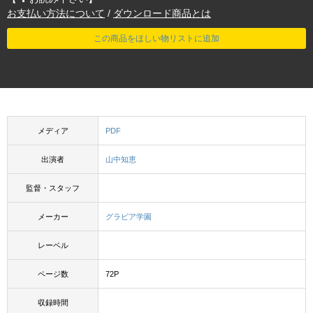
お支払い方法について
/
ダウンロード商品とは
この商品をほしい物リストに追加
メディア
PDF
出演者
山中知恵
監督・スタッフ
メーカー
グラビア学園
レーベル
ページ数
72P
収録時間