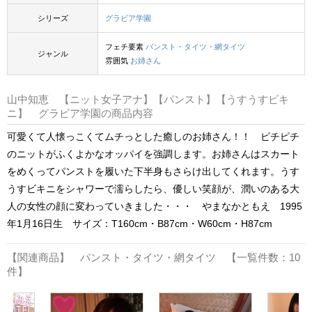
シリーズ
グラビア学園
フェチ要素
パンスト・タイツ・網タイツ
ジャンル
雰囲気
お姉さん
山中知恵 【ニット女子アナ】【パンスト】【うすうすビキ
ニ】 グラビア学園の商品内容
可愛くて人懐っこくてムチっとした癒しのお姉さん！！ ピチピチ
のニットがふくよかなオッパイを強調します。お姉さんはスカート
をめくってパンストを履いた下半身もさらけ出してくれます。うす
うすビキニをシャワーで濡らしたら、優しい笑顔が、潤いのある大
人の女性の顔に変わっていきました・・・ やまなかともえ 1995
年1月16日生 サイズ：T160cm・B87cm・W60cm・H87cm
【関連商品】 パンスト・タイツ・網タイツ 【一覧件数：10
件】