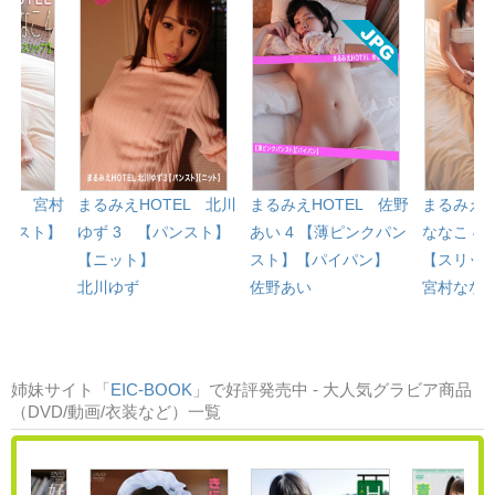
EL 宮村
まるみえHOTEL 北川
まるみえHOTEL 佐野
まるみえH
パンスト】
ゆず 3 【パンスト】
あい 4 【薄ピンクパン
ななこ 4
【ニット】
スト】【パイパン】
【スリッ
北川ゆず
佐野あい
宮村なな
姉妹サイト「
EIC-BOOK
」で好評発売中 - 大人気グラビア商品
（DVD/動画/衣装など）一覧