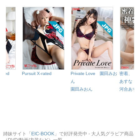
rated
Pursuit X-rated
Private Love 園田みお
密着、『
ん
あすな
園田みおん
河合あす
姉妹サイト「
EIC-BOOK
」で好評発売中 - 大人気グラビア商品
（DVD/動画/衣装など）一覧