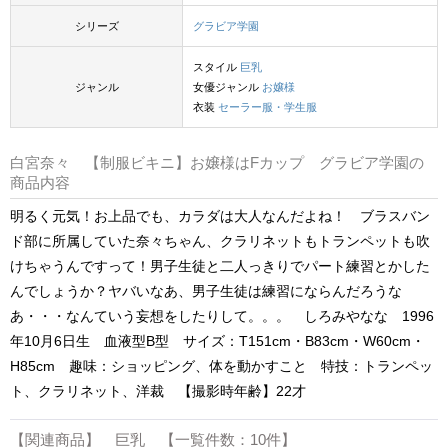
シリーズ
グラビア学園
スタイル
巨乳
ジャンル
女優ジャンル
お嬢様
衣装
セーラー服・学生服
白宮奈々 【制服ビキニ】お嬢様はFカップ グラビア学園の
商品内容
明るく元気！お上品でも、カラダは大人なんだよね！ ブラスバン
ド部に所属していた奈々ちゃん、クラリネットもトランペットも吹
けちゃうんですって！男子生徒と二人っきりでパート練習とかした
んでしょうか？ヤバいなあ、男子生徒は練習にならんだろうな
あ・・・なんていう妄想をしたりして。。。 しろみやなな 1996
年10月6日生 血液型B型 サイズ：T151cm・B83cm・W60cm・
H85cm 趣味：ショッピング、体を動かすこと 特技：トランペッ
ト、クラリネット、洋裁 【撮影時年齢】22才
【関連商品】 巨乳 【一覧件数：10件】