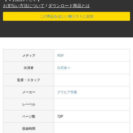
お支払い方法について
/
ダウンロード商品とは
この商品をほしい物リストに追加
メディア
PDF
出演者
白宮奈々
監督・スタッフ
メーカー
グラビア学園
レーベル
ページ数
72P
収録時間