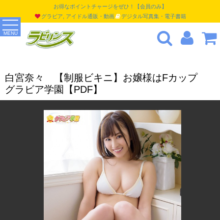
お得なポイントチャージをぜひ！【会員のみ】
グラビア, アイドル通販・動画
デジタル写真集・電子書籍
MENU
白宮奈々 【制服ビキニ】お嬢様はFカップ
グラビア学園【PDF】