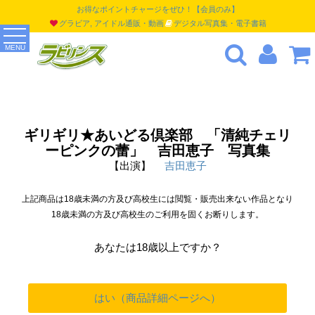
お得なポイントチャージをぜひ！【会員のみ】
グラビア, アイドル通販・動画
デジタル写真集・電子書籍
MENU
ギリギリ★あいどる倶楽部 「清純チェリ
ーピンクの蕾」 吉田恵子 写真集
【出演】
吉田恵子
上記商品は18歳未満の方及び高校生には閲覧・販売出来ない作品となり
18歳未満の方及び高校生のご利用を固くお断りします。
あなたは18歳以上ですか？
はい（商品詳細ページへ）