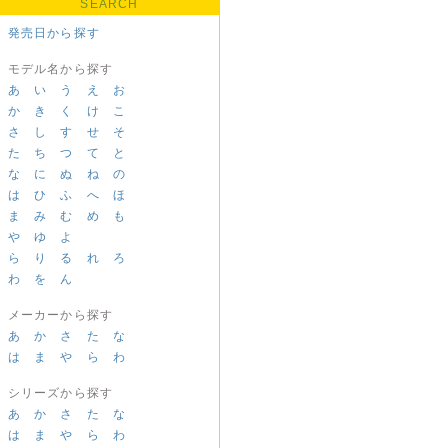
SEARCH
発売日から探す
モデル名から探す
あ
い
う
え
お
か
き
く
け
こ
さ
し
す
せ
そ
た
ち
つ
て
と
な
に
ぬ
ね
の
は
ひ
ふ
へ
ほ
ま
み
む
め
も
や
ゆ
よ
ら
り
る
れ
ろ
わ
を
ん
メーカーから探す
あ
か
さ
た
な
は
ま
や
ら
わ
シリーズから探す
あ
か
さ
た
な
は
ま
や
ら
わ