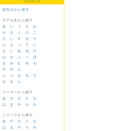
SEARCH
発売日から探す
モデル名から探す
あ
い
う
え
お
か
き
く
け
こ
さ
し
す
せ
そ
た
ち
つ
て
と
な
に
ぬ
ね
の
は
ひ
ふ
へ
ほ
ま
み
む
め
も
や
ゆ
よ
ら
り
る
れ
ろ
わ
を
ん
メーカーから探す
あ
か
さ
た
な
は
ま
や
ら
わ
シリーズから探す
あ
か
さ
た
な
は
ま
や
ら
わ