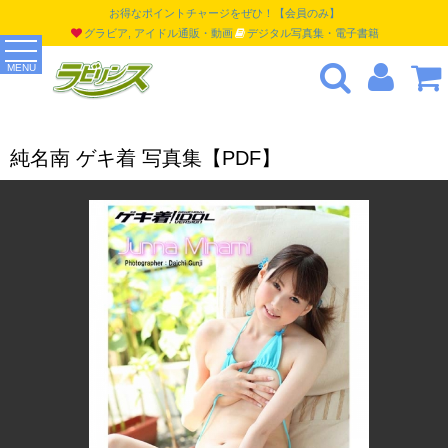
お得なポイントチャージをぜひ！【会員のみ】
グラビア, アイドル通販・動画
デジタル写真集・電子書籍
MENU
純名南 ゲキ着 写真集【PDF】