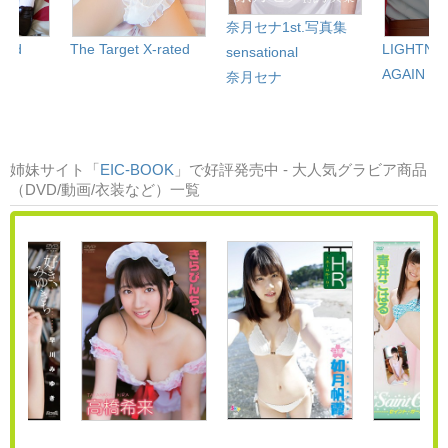
奈月セナ1st.写真集
ated
The Target X-rated
LIGHTNIN
sensational
AGAIN
奈月セナ
姉妹サイト「
EIC-BOOK
」で好評発売中 - 大人気グラビア商品
（DVD/動画/衣装など）一覧