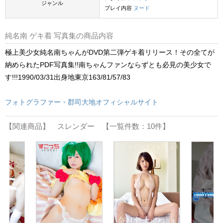
ジャンル
プレイ内容
ヌード
純名南 ゲキ着 写真集の商品内容
極上美少女純名南ちゃんがDVD第二弾ゲキ着リリース！その全てが
納められたPDF写真集!!南ちゃんファンならずとも必見の美少女で
す!!!1990/03/31出身地東京163/81/57/83
フォトグラファー・郡司大地オフィシャルサイト
【関連商品】 スレンダー 【一覧件数：10件】