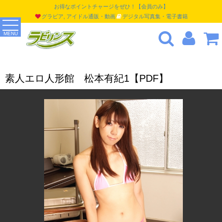
お得なポイントチャージをぜひ！【会員のみ】
グラビア, アイドル通販・動画
デジタル写真集・電子書籍
MENU
素人エロ人形館 松本有紀1【PDF】