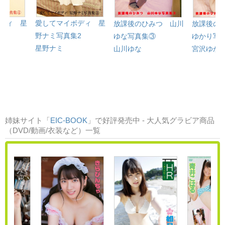
ディ 星
愛してマイボディ 星
放課後のひみつ 山川
放課後の
4
野ナミ写真集2
ゆな写真集③
ゆかり写
星野ナミ
山川ゆな
宮沢ゆか
姉妹サイト「
EIC-BOOK
」で好評発売中 - 大人気グラビア商品
（DVD/動画/衣装など）一覧