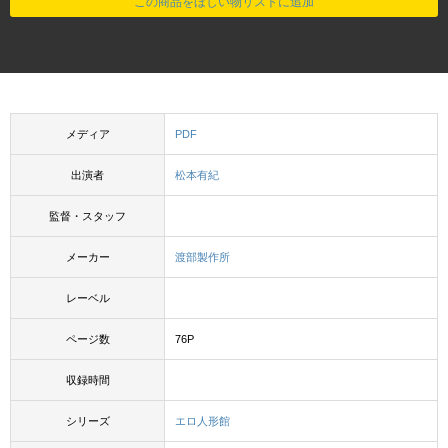
この商品をほしい物リストに追加
メディア
PDF
出演者
松本有紀
監督・スタッフ
メーカー
渡部製作所
レーベル
ページ数
76P
収録時間
シリーズ
エロ人形館