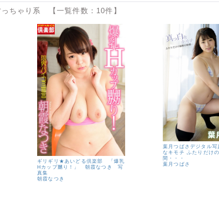
っちゃり系 【一覧件数：10件】
葉月つばさデジタル写
なキモチ ふたりだけ
間・・・
ギリギリ★あいどる倶楽部 「爆乳
葉月つばさ
Hカップ嬲り！」 朝霞なつき 写
真集
朝霞なつき