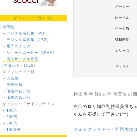
メーカー
レーベル
ダウンロードカテゴリ
全商品
ページ数
－デジタル写真集（PDF）
－デジタル写真集（JPG）
収録時間
－電子コミック
シリーズ
－ショートムービー（WMV）
－同人サークル作品
-アダルト（R-18）
ジャンル
ダウンロード一覧
－人気順
－発売日順
－価格の安い順
持田美琴 Noモザ 写真集の
－価格の高い順
ダウンロードナイスプライス
注目のロリ顔巨乳持田美琴ち
～100円
ゃんを応援して下さい(^^)
～200円
～500円
フォトグラファー・郡司大地
～1000円