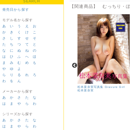
SEARCH
【関連商品】 むっちり・ぽ
発売日から探す
モデル名から探す
あ
い
う
え
お
か
き
く
け
こ
さ
し
す
せ
そ
た
ち
つ
て
と
な
に
ぬ
ね
の
は
ひ
ふ
へ
ほ
ま
み
む
め
も
や
ゆ
よ
ら
り
る
れ
ろ
わ
を
ん
松本菜奈実写真集 Gravure Girl
松本菜奈実
メーカーから探す
大貫彩香「さや恋」
あ
か
さ
た
な
大貫彩香
は
ま
や
ら
わ
シリーズから探す
あ
か
さ
た
な
は
ま
や
ら
わ