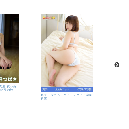
真集 真っ白
の秘密の時
真奈 太ももニット グラビア学園
真奈 太
真奈
園
真奈