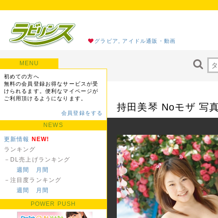
グラビア, アイドル通販・動画
MENU
初めての方へ
無料の会員登録お得なサービスが受
けられるます。便利なマイページが
ご利用頂けるようになります。
持田美琴 Noモザ 写
会員登録をする
NEWS
更新情報
NEW!
ランキング
－DL売上げランキング
週間
月間
－注目度ランキング
週間
月間
POWER PUSH