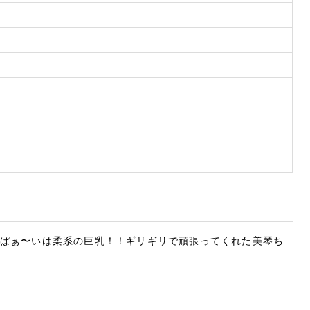
おぱぁ〜いは柔系の巨乳！！ギリギリで頑張ってくれた美琴ち