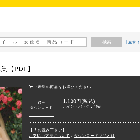
検索
【全サ
真集【PDF】
ご希望の商品をお選びください。
1,100円(税込)
通常
ポイントバック：40pt
ダウンロード
【
お読み下さい】
お支払い方法について
/
ダウンロード商品とは