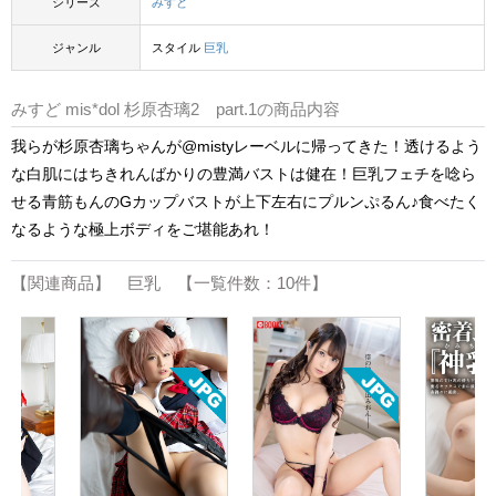
シリーズ
みすど
ジャンル
スタイル
巨乳
みすど mis*dol 杉原杏璃2 part.1の商品内容
我らが杉原杏璃ちゃんが@mistyレーベルに帰ってきた！透けるよう
な白肌にはちきれんばかりの豊満バストは健在！巨乳フェチを唸ら
せる青筋もんのGカップバストが上下左右にプルンぷるん♪食べたく
なるような極上ボディをご堪能あれ！
【関連商品】 巨乳 【一覧件数：10件】