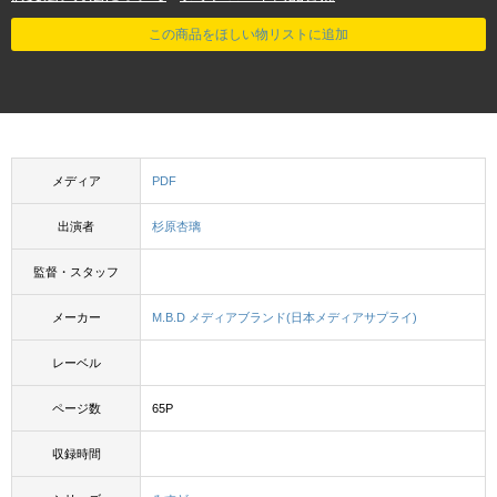
この商品をほしい物リストに追加
メディア
PDF
出演者
杉原杏璃
監督・スタッフ
メーカー
M.B.D メディアブランド(日本メディアサプライ)
レーベル
ページ数
65P
収録時間