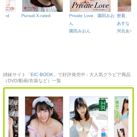
rated
Pursuit X-rated
Private Love 園田みお
密着、『
ん
あすな
園田みおん
河合あす
姉妹サイト「
EIC-BOOK
」で好評発売中 - 大人気グラビア商品
（DVD/動画/衣装など）一覧