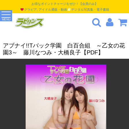
お得なポイントチャージをぜひ！【会員のみ】
グラビア, アイドル通販・動画
デジタル写真集・電子書籍
MENU
アブナイ!!Tバック学園 白百合組 ～乙女の花
園3～ 藤川なつみ・大橋良子【PDF】