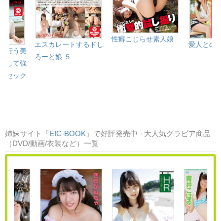
性癖こじらせ素人娘
エスカレートするドし
愛人との
を行う美
ろーと娘 ５
出して強
畜セック
姉妹サイト「
EIC-BOOK
」で好評発売中 - 大人気グラビア商品
（DVD/動画/衣装など）一覧