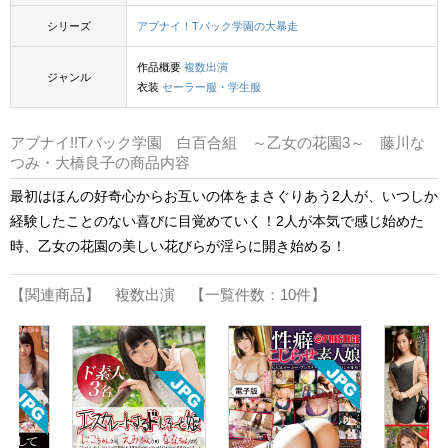
シリーズ
アブナイ！Tバック学園の大暴走
作品概要
複数出演
ジャンル
衣装
セーラー服・学生服
アブナイ!!Tバック学園 白百合組 ～乙女の花園3～ 藤川な
つみ・大橋良子の商品内容
最初はほんの好奇心からお互いの体をまさぐりあう2人が、いつしか
経験したことのない喜びに目覚めていく！2人が本気で感じ始めた
時、乙女の花園の美しい花びらが淫らに開き始める！
【関連商品】 複数出演 【一覧件数：10件】