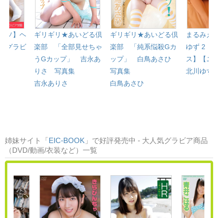
ーソ】ヘ
ギリギリ★あいどる倶
ギリギリ★あいどる倶
まるみえH
 グラビ
楽部 「全部見せちゃ
楽部 「純系悩殺Gカ
ゆず 2 
うGカップ」 吉永あ
ップ」 白鳥あさひ
ス】【ニ
りさ 写真集
写真集
北川ゆず
吉永ありさ
白鳥あさひ
姉妹サイト「
EIC-BOOK
」で好評発売中 - 大人気グラビア商品
（DVD/動画/衣装など）一覧