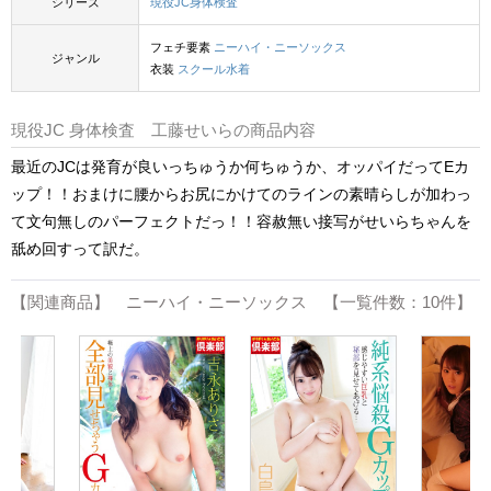
シリーズ
現役JC身体検査
フェチ要素
ニーハイ・ニーソックス
ジャンル
衣装
スクール水着
現役JC 身体検査 工藤せいらの商品内容
最近のJCは発育が良いっちゅうか何ちゅうか、オッパイだってEカ
ップ！！おまけに腰からお尻にかけてのラインの素晴らしが加わっ
て文句無しのパーフェクトだっ！！容赦無い接写がせいらちゃんを
舐め回すって訳だ。
【関連商品】 ニーハイ・ニーソックス 【一覧件数：10件】