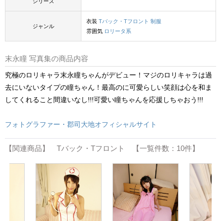
シリーズ
衣装
Tバック・Tフロント
制服
ジャンル
雰囲気
ロリータ系
末永瞳 写真集の商品内容
究極のロリキャラ末永瞳ちゃんがデビュー！マジのロリキャラは過
去にいないタイプの瞳ちゃん！最高のに可愛らしい笑顔は心を和ま
してくれること間違いなし!!!可愛い瞳ちゃんを応援しちゃおう!!!
フォトグラファー・郡司大地オフィシャルサイト
【関連商品】 Tバック・Tフロント 【一覧件数：10件】