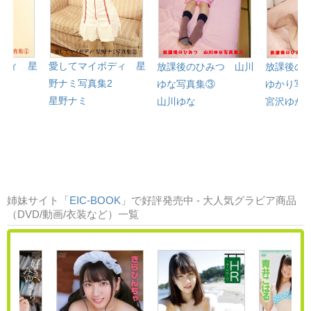
ディ 星
愛してマイボディ 星
放課後のひみつ 山川
放課後の
4
野ナミ写真集2
ゆな写真集③
ゆかり写
星野ナミ
山川ゆな
宮沢ゆか
姉妹サイト「
EIC-BOOK
」で好評発売中 - 大人気グラビア商品
（DVD/動画/衣装など）一覧