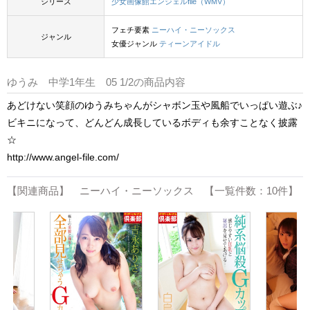
シリーズ
少女画像館エンジェルfile（WMV）
フェチ要素
ニーハイ・ニーソックス
ジャンル
女優ジャンル
ティーンアイドル
ゆうみ 中学1年生 05 1/2の商品内容
あどけない笑顔のゆうみちゃんがシャボン玉や風船でいっぱい遊ぶ♪
ビキニになって、どんどん成長しているボディも余すことなく披露
☆
http://www.angel-file.com/
【関連商品】 ニーハイ・ニーソックス 【一覧件数：10件】