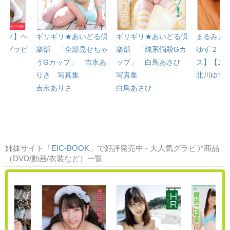
ーソ】ヘ
ギリギリ★あいどる倶
ギリギリ★あいどる倶
まるみえH
 グラビ
楽部 「全部見せちゃ
楽部 「純系悩殺Gカ
ゆず 2 
うGカップ」 吉永あ
ップ」 白鳥あさひ
ス】【ニ
りさ 写真集
写真集
北川ゆず
吉永ありさ
白鳥あさひ
姉妹サイト「
EIC-BOOK
」で好評発売中 - 大人気グラビア商品
（DVD/動画/衣装など）一覧