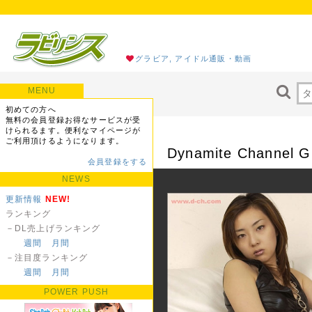
グラビア, アイドル通販・動画
MENU
初めての方へ
無料の会員登録お得なサービスが受
けられるます。便利なマイページが
ご利用頂けるようになります。
Dynamite Channe
会員登録をする
NEWS
更新情報
NEW!
ランキング
－DL売上げランキング
週間
月間
－注目度ランキング
週間
月間
POWER PUSH