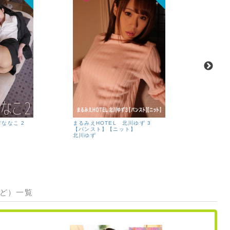
村ななこ 2
まるみえHOTEL 北川ゆず 3
まるみえ
【パンスト】【ニット】
【愛人】
北川ゆず
本多由奈
など）一覧