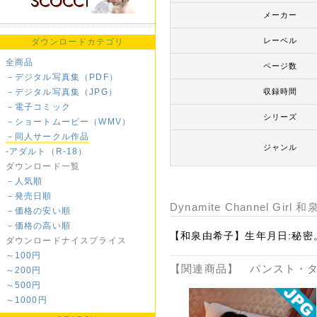
メーカー
レーベル
ダウンロードカテゴリ
全商品
ページ数
－デジタル写真集（PDF）
－デジタル写真集（JPG）
収録時間
－電子コミック
シリーズ
－ショートムービー（WMV）
－同人サークル作品
ジャンル
-アダルト（R-18）
ダウンロード一覧
－人気順
－発売日順
Dynamite Channel Gi
－価格の安い順
－価格の高い順
【和泉由希子】生年月日:秘密。出
ダウンロードナイスプライス
～100円
【関連商品】 パンスト・タ
～200円
～500円
～1000円