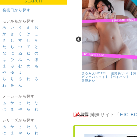
SEARCH
発売日から探す
モデル名から探す
あ
い
う
え
お
か
き
く
け
こ
さ
し
す
せ
そ
た
ち
つ
て
と
な
に
ぬ
ね
の
は
ひ
ふ
へ
ほ
ま
み
む
め
も
や
ゆ
よ
まるみえHOTEL 宮村ななこ 4
まるみえHOTEL 佐野あい 4 【薄
【パンスト】【スリップ】
ピンクパンスト】【パイパン】
ら
り
る
れ
ろ
宮村ななこ
佐野あい
わ
を
ん
メーカーから探す
あ
か
さ
た
な
は
ま
や
ら
わ
姉妹サイト「
EIC-B
シリーズから探す
あ
か
さ
た
な
は
ま
や
ら
わ