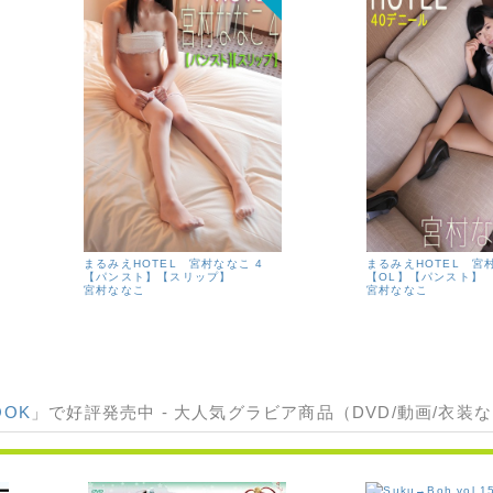
まるみえHOTEL 宮村ななこ 4
まるみえHOTEL 宮
【パンスト】【スリップ】
【OL】【パンスト】
宮村ななこ
宮村ななこ
OOK
」で好評発売中 - 大人気グラビア商品（DVD/動画/衣装