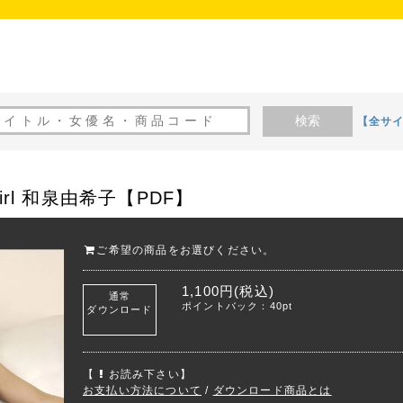
検索
【全サ
l Girl 和泉由希子【PDF】
ご希望の商品をお選びください。
1,100円(税込)
通常
ポイントバック：40pt
ダウンロード
【
お読み下さい】
お支払い方法について
/
ダウンロード商品とは