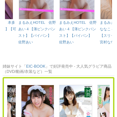
EL 本多
まるみえHOTEL 佐野
まるみえHOTEL 佐野
まるみえH
イツ】【可
あい 4 【薄ピンクパン
あい 4 【薄ピンクパン
ななこ 4
スト】【パイパン】
スト】【パイパン】
【スリッ
佐野あい
佐野あい
宮村なな
姉妹サイト「
EIC-BOOK
」で好評発売中 - 大人気グラビア商品
（DVD/動画/衣装など）一覧