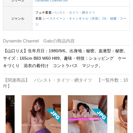
シリーズ
Dynamite Channel Girl
フェチ要素
パンスト・タイツ・網タイツ
ジャンル
衣装
レースクイーン・キャンギャル（衣装）
OL・秘書・スー
ツ
Dynamite Channel Galsの商品内容
【山口りえ】生年月日：1980/9/6。出身地：秘密。血液型：秘密。
サイズ：165cm B83 W60 H89。趣味・特技：ショッピング ケー
キづくり 浴衣の着付け コントラバス マジック。
【関連商品】 パンスト・タイツ・網タイツ 【一覧件数：10
件】