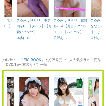
EL 北川
まるみえHOTEL 本多
まるみえHOTEL 佐野
まるみえH
パンスト】
由奈6 【タイツ】【可
あい 4 【薄ピンクパン
ななこ 4
愛いパンツ】
スト】【パイパン】
【スリッ
本多由奈
佐野あい
宮村なな
姉妹サイト「
EIC-BOOK
」で好評発売中 - 大人気グラビア商品
（DVD/動画/衣装など）一覧