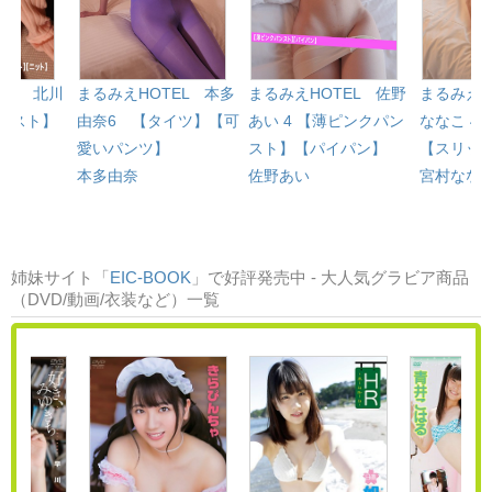
EL 北川
まるみえHOTEL 本多
まるみえHOTEL 佐野
まるみえH
パンスト】
由奈6 【タイツ】【可
あい 4 【薄ピンクパン
ななこ 4
愛いパンツ】
スト】【パイパン】
【スリッ
本多由奈
佐野あい
宮村なな
姉妹サイト「
EIC-BOOK
」で好評発売中 - 大人気グラビア商品
（DVD/動画/衣装など）一覧