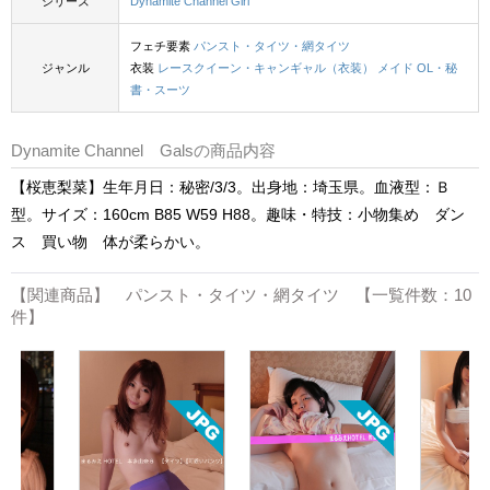
シリーズ
Dynamite Channel Girl
フェチ要素
パンスト・タイツ・網タイツ
ジャンル
衣装
レースクイーン・キャンギャル（衣装）
メイド
OL・秘
書・スーツ
Dynamite Channel Galsの商品内容
【桜恵梨菜】生年月日：秘密/3/3。出身地：埼玉県。血液型：Ｂ
型。サイズ：160cm B85 W59 H88。趣味・特技：小物集め ダン
ス 買い物 体が柔らかい。
【関連商品】 パンスト・タイツ・網タイツ 【一覧件数：10
件】