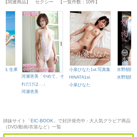
【関連商品】 セクシー 【一覧件数：10件】
真集 生果
小泉ひなた1st.写真集
水野朝陽
河瀬杏美「やめて、そ
HINATA1st.
水野朝陽
れだけは…」
小泉ひなた
河瀬杏美
姉妹サイト「
EIC-BOOK
」で好評発売中 - 大人気グラビア商品
（DVD/動画/衣装など）一覧