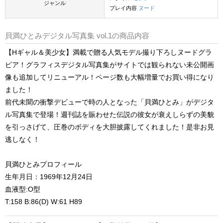
ジャンル
プレイ内容
ヌード
貝満ひとみデジタル写真集 vol.1の商品内容
【Hギャル＆美少女】満載で贈る人気モデル撮り下ろしヌードグラ
ビア！グラフィスデジタル写真集がサイトでは観られない未公開画
像も追加してリニューアル！ページ数も大幅増量でお買い得になり
ました！
前代未聞の衝撃デビューで時の人となった「貝満ひとみ」がデジタ
ル写真集で登場！週刊誌を賑わせた伝説の彼女が衰えしらずの美貌
を引っさげて、圧巻のボディを大胆披露してくれました！是非お見
逃しなく！
貝満ひとみプロフィール
生年月日：1969年12月24日
血液型:O型
T:158 B:86(D) W:61 H89