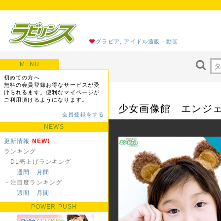
グラビア, アイドル通販・動画
MENU
初めての方へ
無料の会員登録お得なサービスが受
けられるます。便利なマイページが
ご利用頂けるようになります。
少女画像館 エンジェルf
会員登録をする
NEWS
更新情報
NEW!
ランキング
－DL売上げランキング
週間
月間
－注目度ランキング
週間
月間
POWER PUSH