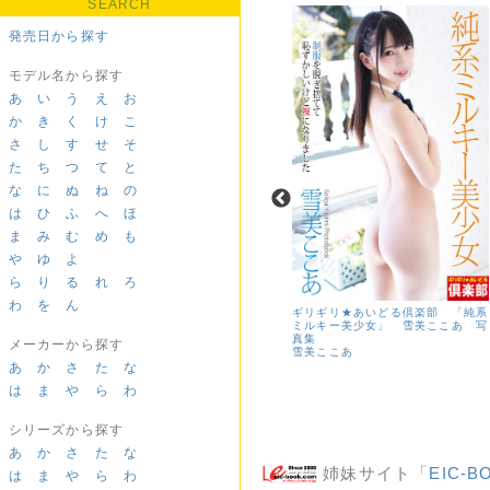
SEARCH
発売日から探す
モデル名から探す
あ
い
う
え
お
か
き
く
け
こ
さ
し
す
せ
そ
た
ち
つ
て
と
な
に
ぬ
ね
の
は
ひ
ふ
へ
ほ
ま
み
む
め
も
や
ゆ
よ
ら
り
る
れ
ろ
わ
を
ん
中野ゆきみ 唇が舐めたいって言っ
ギリギリ★あいどる倶楽部 「純系
ている グラビア学園
ミルキー美少女」 雪美ここあ 写
中野ゆきみ
真集
メーカーから探す
雪美ここあ
あ
か
さ
た
な
は
ま
や
ら
わ
シリーズから探す
あ
か
さ
た
な
姉妹サイト「
EIC-B
は
ま
や
ら
わ