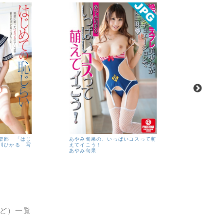
moecco
如月優羽
楽部 「はじ
あやみ旬果の、いっぱいコスって萌
城せのん
川ひかる 写
えてイこう！
城るな
星
あやみ旬果
愛莉）
など）一覧