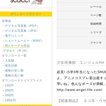
レーベル
ダウンロードカテゴリ
ページ数
全商品
収録時間
－デジタル写真集（PDF）
－デジタル写真集（JPG）
シリーズ
－電子コミック
－ショートムービー（WMV）
ジャンル
－同人サークル作品
-アダルト（R-18）
ダウンロード一覧
－人気順
少女画像館 エンジェルfile
－発売日順
－価格の安い順
必見! 小学3年生になったS
－価格の高い順
よ。アニメコスプレ姿は超キュ
ダウンロードナイスプライス
早いね。色んなポーズが満載
～100円
http://www.angel-file.com/
～200円
～500円
～1000円
【関連商品】 ネコ耳・ウサ