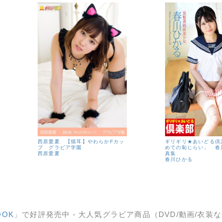
西原愛夏 【猫耳】やわらかFカッ
ギリギリ★あいどる倶
プ グラビア学園
めての恥じらい」 春
西原愛夏
真集
春川ひかる
OOK
」で好評発売中 - 大人気グラビア商品（DVD/動画/衣装