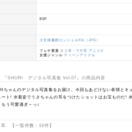
83P
少女画像館エンジェルfile（JPG）
フェチ要素
ネコ耳・ウサ耳
アニコス
女優ジャンル
ティーンアイドル
 『SHURI デジタル写真集 Vol.07』の商品内容
HURIちゃんのデジタル写真集をお届け。今回もあどけない表情と
ート! 水着姿でうさちゃんの耳をつけたショットはお宝ものだ!
。もう可愛過ぎ～っ♪
耳 【一覧件数：10件】