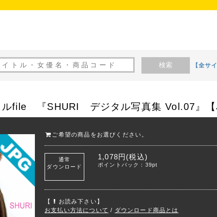
検索
【全サ
ile 『SHURI デジタル写真集 Vol.07』【
ご希望の商品をお選びください。
1,078円(税込)
通常
ポイントバック：39pt
ダウンロード
【
お読み下さい】
お支払い方法について
/
ダウンロード商品とは