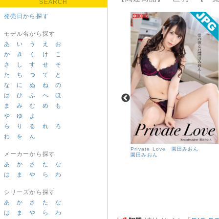
SEARCH
発売日から探す
モデル名から探す
あ
い
う
え
お
か
き
く
け
こ
さ
し
す
せ
そ
た
ち
つ
て
と
な
に
ぬ
ね
の
は
ひ
ふ
へ
ほ
ま
み
む
め
も
や
ゆ
よ
ら
り
る
れ
ろ
わ
を
ん
Pursuit X-rated
Private Love 園田みおん
メーカーから探す
園田みおん
あ
か
さ
た
な
は
ま
や
ら
わ
シリーズから探す
あ
か
さ
た
な
は
ま
や
ら
わ