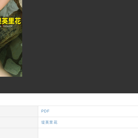
PDF
堤英里花
フ