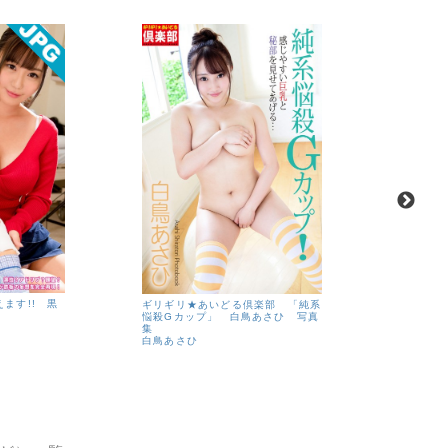
ます!! 黒
ギリギリ★あいどる倶楽部 「純系
ギリギリ
悩殺Gカップ」 白鳥あさひ 写真
つる全開
集
集
白鳥あさひ
皆川まし