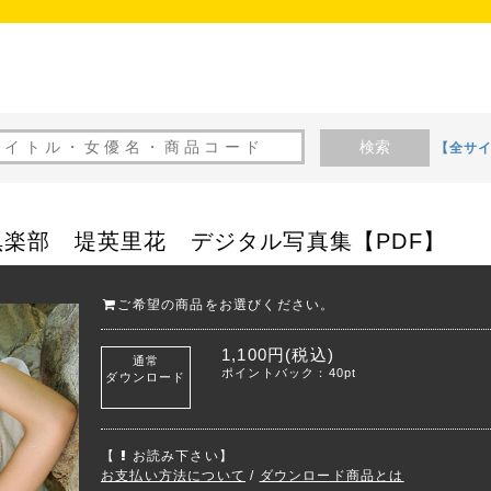
検索
【全サ
楽部 堤英里花 デジタル写真集【PDF】
ご希望の商品をお選びください。
1,100円(税込)
通常
ポイントバック：40pt
ダウンロード
【
お読み下さい】
お支払い方法について
/
ダウンロード商品とは