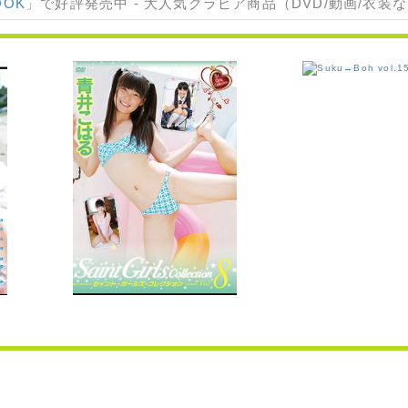
OOK
」で好評発売中 - 大人気グラビア商品（DVD/動画/衣装