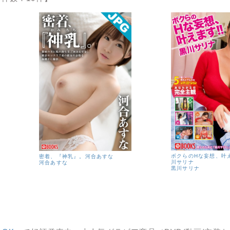
ボクらのHな妄想、叶え
密着、『神乳』。河合あすな
川サリナ
河合あすな
黒川サリナ