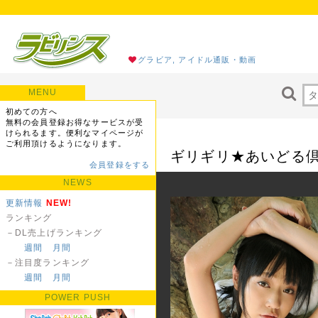
グラビア, アイドル通販・動画
MENU
初めての方へ
無料の会員登録お得なサービスが受
けられるます。便利なマイページが
ご利用頂けるようになります。
ギリギリ★あいどる倶
会員登録をする
NEWS
更新情報
NEW!
ランキング
－DL売上げランキング
週間
月間
－注目度ランキング
週間
月間
POWER PUSH