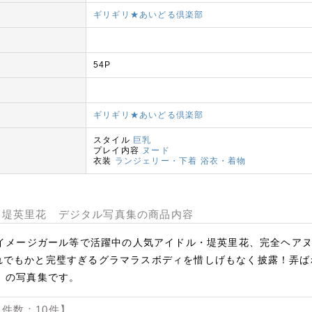
ギリギリ★あいどる倶楽部
54P
ギリギリ★あいどる倶楽部
スタイル
巨乳
プレイ内容
ヌード
衣装
ランジェリー・下着
浴衣・着物
 堤英里花 デジタル写真集の商品内容
、イメージガール等で活躍中の人気アイドル・堤英里花、完全ヘア
れでもかと完璧すぎるグラマラスボディを惜しげもなく披露！弄ば
）の写真集です。
件数：10件】