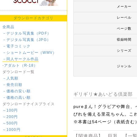
メーカー
レーベル
ダウンロードカテゴリ
全商品
ページ数
－デジタル写真集（PDF）
－デジタル写真集（JPG）
収録時間
－電子コミック
シリーズ
－ショートムービー（WMV）
－同人サークル作品
-アダルト（R-18）
ジャンル
ダウンロード一覧
－人気順
－発売日順
－価格の安い順
ギリギリ★あいどる倶楽部
－価格の高い順
ダウンロードナイスプライス
pureまん！グラビアや舞台
～100円
びれを備える里花ちゃん。こ
～200円
※本書は54ページ（表紙含む
～500円
～1000円
【関連商品】 巨乳 【一覧