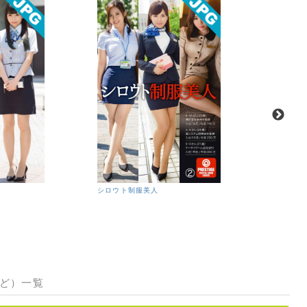
シロウト制服美人
シロウト
など）一覧