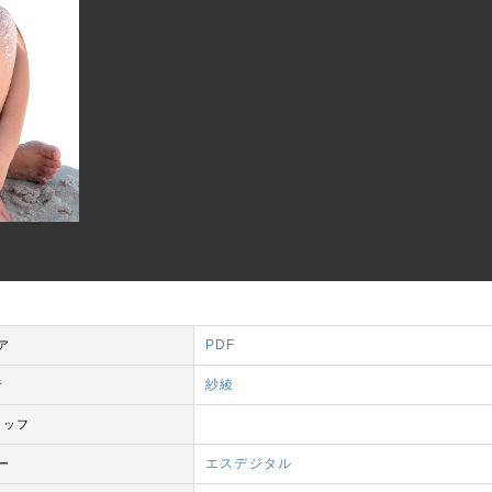
PDF
ア
紗綾
者
タッフ
エスデジタル
ー