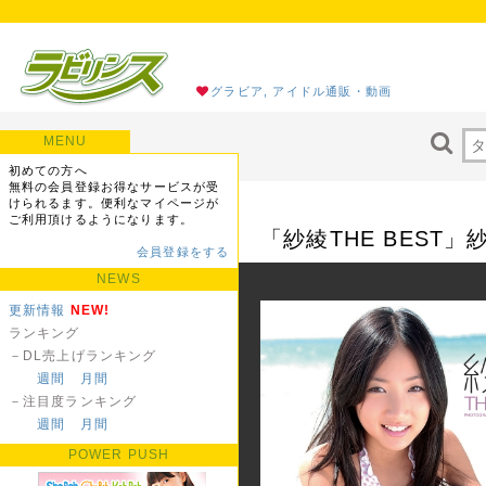
グラビア, アイドル通販・動画
MENU
初めての方へ
無料の会員登録お得なサービスが受
けられるます。便利なマイページが
ご利用頂けるようになります。
「紗綾THE BEST
会員登録をする
NEWS
更新情報
NEW!
ランキング
－DL売上げランキング
週間
月間
－注目度ランキング
週間
月間
POWER PUSH