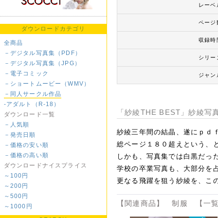
レーベ
ページ
ダウンロードカテゴリ
収録時
全商品
－デジタル写真集（PDF）
シリー
－デジタル写真集（JPG）
－電子コミック
ジャン
－ショートムービー（WMV）
－同人サークル作品
-アダルト（R-18）
「紗綾THE BEST」紗綾
ダウンロード一覧
－人気順
紗綾三年間の結晶、遂にｐｄ
－発売日順
総ページ１８０超えという、
－価格の安い順
－価格の高い順
しかも、写真集では白黒だっ
ダウンロードナイスプライス
学校の卒業写真も、大部分を
～100円
更なる飛躍を狙う紗綾を、こ
～200円
～500円
【関連商品】 制服 【一覧
～1000円