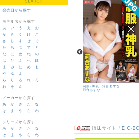
SEARCH
発売日から探す
モデル名から探す
あ
い
う
え
お
か
き
く
け
こ
さ
し
す
せ
そ
た
ち
つ
て
と
な
に
ぬ
ね
の
は
ひ
ふ
へ
ほ
ま
み
む
め
も
や
ゆ
よ
ら
り
る
れ
ろ
わ
を
ん
清水あいり 【ファミレス】いらっ
制服×神乳 河合あすな
しゃいませHカップ グラビア学園
河合あすな
清水あいり
メーカーから探す
あ
か
さ
た
な
は
ま
や
ら
わ
シリーズから探す
姉妹サイト「
EIC-B
あ
か
さ
た
な
は
ま
や
ら
わ