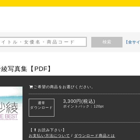
検索
【全サ
」紗綾写真集【PDF】
ご希望の商品をお選びください。
3,300円(税込)
通常
ポイントバック：120pt
ダウンロード
【
お読み下さい】
お支払い方法について
/
ダウンロード商品とは