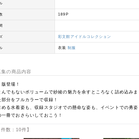
ル
189P
数
間
彩文館アイドルコレクション
ズ
衣装
制服
ル
写真集の商品内容
ｆ版登場！
とんでもないボリュームで紗綾の魅力を余すところなく詰め込みま
た部分をフルカラーで収録！
占める水着姿も、収録スタジオでの懸命な姿も、イベントでの勇姿
の一冊でおさらいしておこう！
件数：10件】