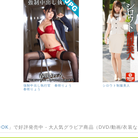
強制中出し執行官 春咲りょう
シロウト制服美人
春咲りょう
OOK
」で好評発売中 - 大人気グラビア商品（DVD/動画/衣装