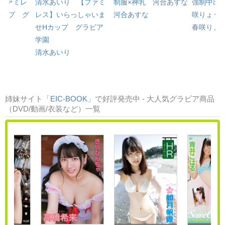
ファミレ
清水あいり 【ファミ
制服×神乳 河合あすな
強制中出
カップ グ
レス】いらっしゃいま
河合あすな
咲りょう
せHカップ グラビア
春咲りょ
学園
清水あいり
姉妹サイト「
EIC-BOOK
」で好評発売中 - 大人気グラビア商品
（DVD/動画/衣装など）一覧