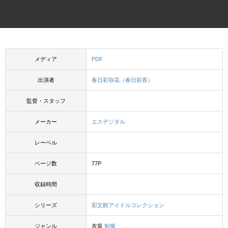
メディア
PDF
出演者
春日彩弥花（春日彩香）
監督・スタッフ
メーカー
エスデジタル
レーベル
ページ数
77P
収録時間
シリーズ
彩文館アイドルコレクション
ジャンル
衣装
制服