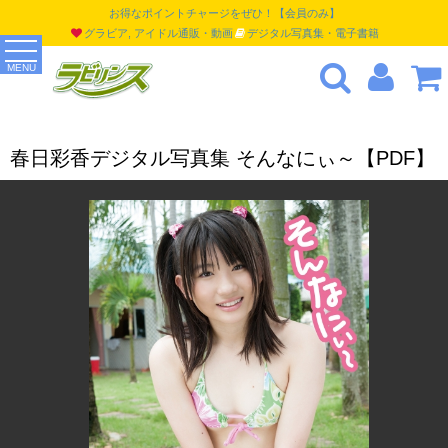
お得なポイントチャージをぜひ！【会員のみ】
グラビア, アイドル通販・動画
デジタル写真集・電子書籍
MENU
春日彩香デジタル写真集 そんなにぃ～【PDF】