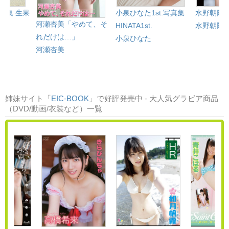
真集 生果
小泉ひなた1st.写真集
水野朝陽
河瀬杏美「やめて、そ
HINATA1st.
水野朝陽
れだけは…」
小泉ひなた
河瀬杏美
姉妹サイト「
EIC-BOOK
」で好評発売中 - 大人気グラビア商品
（DVD/動画/衣装など）一覧