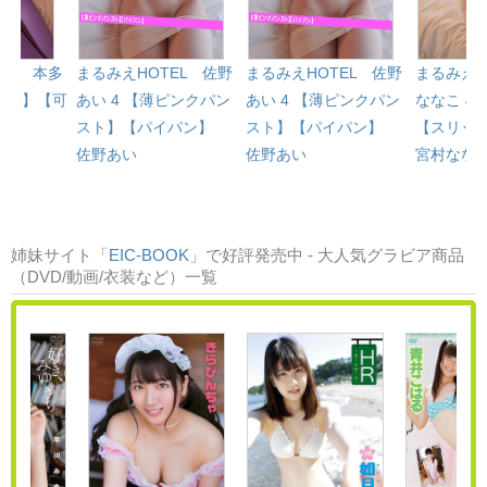
EL 本多
まるみえHOTEL 佐野
まるみえHOTEL 佐野
まるみえH
イツ】【可
あい 4 【薄ピンクパン
あい 4 【薄ピンクパン
ななこ 4
スト】【パイパン】
スト】【パイパン】
【スリッ
佐野あい
佐野あい
宮村なな
姉妹サイト「
EIC-BOOK
」で好評発売中 - 大人気グラビア商品
（DVD/動画/衣装など）一覧