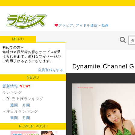
グラビア, アイドル通販・動画
MENU
初めての方へ
無料の会員登録お得なサービスが受
けられるます。便利なマイページが
ご利用頂けるようになります。
Dynamite Channe
会員登録をする
NEWS
更新情報
NEW!
ランキング
－DL売上げランキング
週間
月間
－注目度ランキング
週間
月間
POWER PUSH