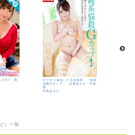
ます!! 黒
ギリギリ★あいどる倶楽部 「純系
ギリギリ
悩殺Gカップ」 白鳥あさひ 写真
つる全開
集
集
白鳥あさひ
皆川まし
など）一覧