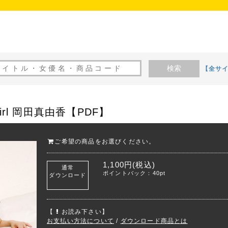
検索
【全サ
l Girl 岡田真由香【PDF】
ご希望の商品をお選びください。
1,100円(税込)
通常
ポイントバック：40pt
ダウンロード
【
お読み下さい】
お支払い方法について
/
ダウンロード商品とは