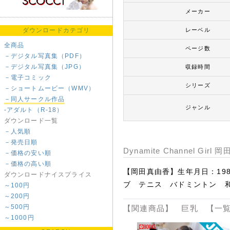
メーカー
ダウンロードカテゴリ
レーベル
全商品
ページ数
－デジタル写真集（PDF）
－デジタル写真集（JPG）
収録時間
－電子コミック
シリーズ
－ショートムービー（WMV）
－同人サークル作品
ジャンル
-アダルト（R-18）
ダウンロード一覧
－人気順
－発売日順
Dynamite Channel Gi
－価格の安い順
－価格の高い順
【岡田真由香】生年月日：198
ダウンロードナイスプライス
ブ テニス バドミントン 
～100円
～200円
～500円
【関連商品】 巨乳 【一覧
～1000円