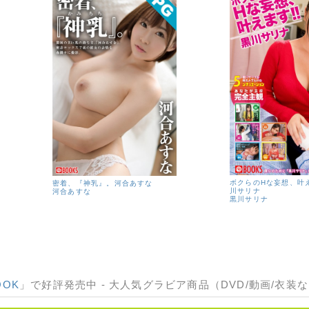
ボクらのHな妄想、叶え
密着、『神乳』。河合あすな
川サリナ
河合あすな
黒川サリナ
OOK
」で好評発売中 - 大人気グラビア商品（DVD/動画/衣装