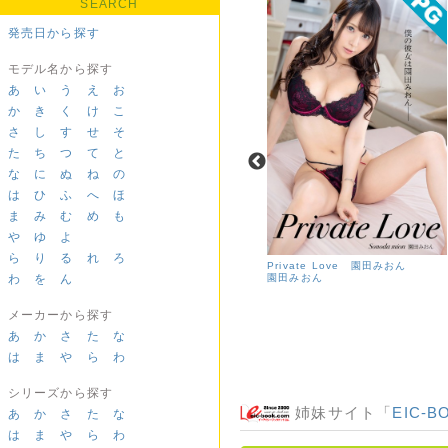
SEARCH
発売日から探す
モデル名から探す
あ
い
う
え
お
か
き
く
け
こ
さ
し
す
せ
そ
た
ち
つ
て
と
な
に
ぬ
ね
の
は
ひ
ふ
へ
ほ
ま
み
む
め
も
や
ゆ
よ
ら
り
る
れ
ろ
Pursuit X-rated
Private Love 園田みおん
わ
を
ん
園田みおん
メーカーから探す
あ
か
さ
た
な
は
ま
や
ら
わ
シリーズから探す
姉妹サイト「
EIC-B
あ
か
さ
た
な
は
ま
や
ら
わ