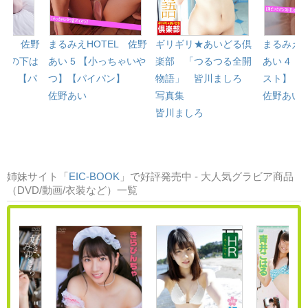
EL 佐野
まるみえHOTEL 佐野
ギリギリ★あいどる倶
まるみえH
キニの下は
あい 5 【小っちゃいや
楽部 「つるつる全開
あい 4 
？】【パ
つ】【パイパン】
物語」 皆川ましろ
スト】【
佐野あい
写真集
佐野あい
皆川ましろ
姉妹サイト「
EIC-BOOK
」で好評発売中 - 大人気グラビア商品
（DVD/動画/衣装など）一覧