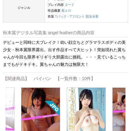
プレイ内容
ヌード
ジャンル
作品概要
着エロ
衣装
Tバック・Tフロント
競泳水着
秋本翼デジタル写真集 angel featherの商品内容
デビューと同時に大ブレイク！幼い顔立ちとグラマラスボディの美
少女・秋本翼限界露出。出す作品すべて大ヒット！突如現れた翼ち
ゃんが今回も限界ギリギリ大胆露出に挑戦。・・・見ているこっち
までもがドキドキ。翼ちゃんの魅力は無限大！
【関連商品】 パイパン 【一覧件数：10件】