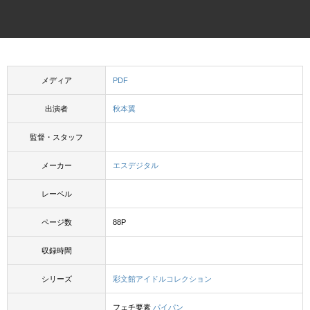
メディア
PDF
出演者
秋本翼
監督・スタッフ
メーカー
エスデジタル
レーベル
ページ数
88P
収録時間
シリーズ
彩文館アイドルコレクション
フェチ要素
パイパン