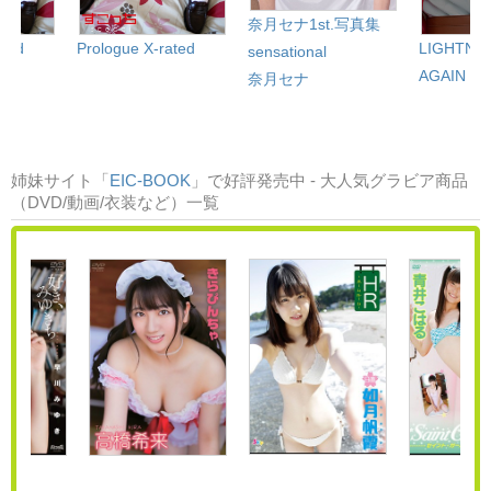
奈月セナ1st.写真集
ated
Prologue X-rated
LIGHTNIN
sensational
AGAIN
奈月セナ
姉妹サイト「
EIC-BOOK
」で好評発売中 - 大人気グラビア商品
（DVD/動画/衣装など）一覧