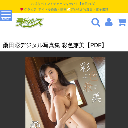
お得なポイントチャージをぜひ！【会員のみ】
グラビア, アイドル通販・動画
デジタル写真集・電子書籍
MENU
桑田彩デジタル写真集 彩色兼美【PDF】