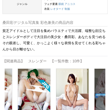
ジャンル
フェチ要素
眼鏡
アニコス
衣装
レオタード
制服
桑田彩デジタル写真集 彩色兼美の商品内容
貧乏アイドルとして注目を集めバラエティで大活躍、端整な顔立ち
とスレンダーボディで大注目の美少女・桑田彩。あなたを見つめる
その眼差し、可愛く、かっこよく様々な表情を見せてくれる彩ちゃ
んから目が離せない。
【関連商品】 スレンダー 【一覧件数：10件】