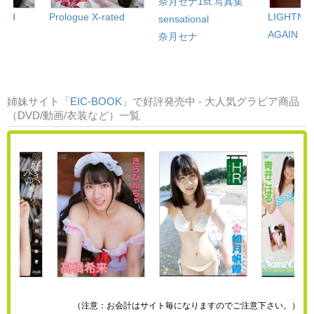
奈月セナ1st.写真集
ated
Prologue X-rated
LIGHTNIN
sensational
AGAIN
奈月セナ
姉妹サイト「
EIC-BOOK
」で好評発売中 - 大人気グラビア商品
（DVD/動画/衣装など）一覧
（注意：お会計はサイト毎になりますのでご注意下さい。）