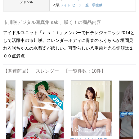
ジャンル
衣装
メイド
セーラー服・学生服
市川咲デジタル写真集 saki、咲く！の商品内容
アイドルユニット「ａｓｆｉ」メンバーで日テレジェニック2014と
して活躍中の市川咲。スレンダーボディに青春のふくらみが垣間見
れる咲ちゃんの水着姿が眩しい。可愛らしい八重歯と光る笑顔は１
００点満点！
【関連商品】 スレンダー 【一覧件数：10件】