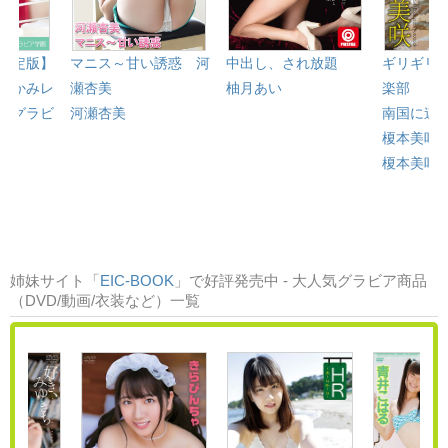
限定版】
マニス～甘い誘惑 河
中出し、され放題
ギリギリ
にかみレ
瀬杏美
柚月あい
楽部 「
 グラビ
河瀬杏美
南国に連
榎本美咲
榎本美咲
姉妹サイト「
EIC-BOOK
」で好評発売中 - 大人気グラビア商品
（DVD/動画/衣装など）一覧