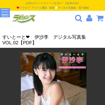
お得なポイントチャージをぜひ！【会員のみ】
グラビア, アイドル通販・動画
デジタル写真集・電子書籍
MENU
すいとーと❤ 伊沙李 デジタル写真集
VOL.02【PDF】