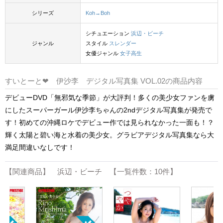
シリーズ
Koh→Boh
シチュエーション
浜辺・ビーチ
ジャンル
スタイル
スレンダー
女優ジャンル
女子高生
すいとーと❤ 伊沙李 デジタル写真集 VOL.02の商品内容
デビューDVD「無邪気な季節」が大評判！多くの美少女ファンを虜
にしたスーパーガール伊沙李ちゃんの2ndデジタル写真集が発売で
す！初めての沖縄ロケでデビュー作では見られなかった一面も！？
輝く太陽と碧い海と水着の美少女。グラビアデジタル写真集なら大
満足間違いなしです！
【関連商品】 浜辺・ビーチ 【一覧件数：10件】