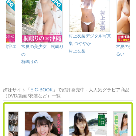
村上友梨デジタル写真
集 つややか
 桃谷エ
常夏の美少女 桐嶋り
常夏の美
村上友梨
の
るい
桐嶋りの
姉妹サイト「
EIC-BOOK
」で好評発売中 - 大人気グラビア商品
（DVD/動画/衣装など）一覧