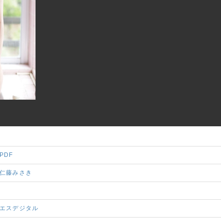
PDF
仁藤みさき
エスデジタル