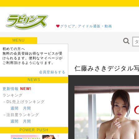
グラビア, アイドル通販・動画
MENU
初めての方へ
無料の会員登録お得なサービスが受
けられるます。便利なマイページが
ご利用頂けるようになります。
仁藤みさきデジタル写真
会員登録をする
NEWS
更新情報
NEW!
ランキング
－DL売上げランキング
週間
月間
－注目度ランキング
週間
月間
POWER PUSH