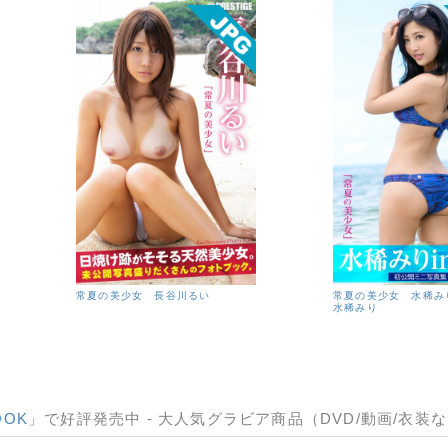
常夏の美少女 長谷川るい
常夏の美少女 水稀み
水稀みり
OOK
」で好評発売中 - 大人気グラビア商品（DVD/動画/衣装