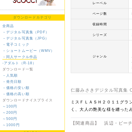
レーベル
ページ数
ダウンロードカテゴリ
収録時間
全商品
－デジタル写真集（PDF）
シリーズ
－デジタル写真集（JPG）
－電子コミック
－ショートムービー（WMV）
ジャンル
－同人サークル作品
-アダルト（R-18）
ダウンロード一覧
－人気順
－発売日順
－価格の安い順
仁藤みさきデジタル写真集 C
－価格の高い順
ダウンロードナイスプライス
ミスＦＬＡＳＨ２０１１グラ
～100円
く、大人の艶美な様を纏った
～200円
～500円
【関連商品】 浜辺・ビーチ
～1000円