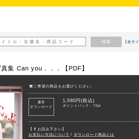
検索
【全サ
集 Can you．．．【PDF】
ご希望の商品をお選びください。
1,980円(税込)
通常
ポイントバック：72pt
ダウンロード
【
お読み下さい】
お支払い方法について
/
ダウンロード商品とは