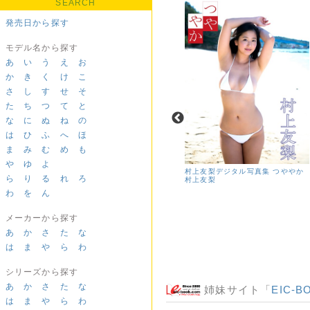
SEARCH
発売日から探す
モデル名から探す
あ
い
う
え
お
か
き
く
け
こ
さ
し
す
せ
そ
た
ち
つ
て
と
な
に
ぬ
ね
の
は
ひ
ふ
へ
ほ
ま
み
む
め
も
や
ゆ
よ
村上友梨デジタル写真集 つややか
ら
り
る
れ
ろ
村上友梨
わ
を
ん
常夏の美少女 桐嶋りの
桐嶋りの
メーカーから探す
あ
か
さ
た
な
は
ま
や
ら
わ
シリーズから探す
あ
か
さ
た
な
姉妹サイト「
EIC-B
は
ま
や
ら
わ