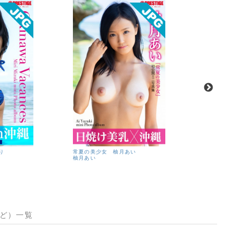
り
常夏の美少女 柚月あい
常夏の美
柚月あい
北野のぞ
など）一覧