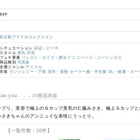
84P
彩文館アイドルコレクション
シチュエーション
浜辺・ビーチ
スタイル
美乳
巨乳
フェチ要素
パンスト・タイツ・網タイツ
ニーハイ・ニーソックス
商品種別
写真集
女優ジャンル
アイドル
衣装
ランジェリー・下着
浴衣・着物
セーラー服・学生服
OL・秘書・スー
an you．．．の商品内容
ンプリ、美形で極上のＧカップ美乳の仁藤みさき。極上Ｇカップと
みさきちゃんのアンニュイな表情にうっとり。
 【一覧件数：10件】