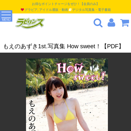
お得なポイントチャージをぜひ！【会員のみ】
グラビア, アイドル通販・動画
デジタル写真集・電子書籍
MENU
もえのあずき1st.写真集 How sweet！【PDF】