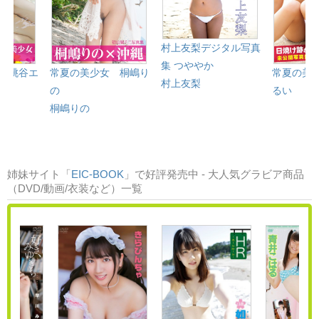
村上友梨デジタル写真
集 つややか
 桃谷エ
常夏の美少女 桐嶋り
常夏の美
村上友梨
の
るい
桐嶋りの
姉妹サイト「
EIC-BOOK
」で好評発売中 - 大人気グラビア商品
（DVD/動画/衣装など）一覧