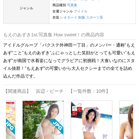
商品種別
写真集
ジャンル
女優ジャンル
アイドル
衣装
レオタード
制服
スポーツ系
もえのあずき1st.写真集 How sweet！の商品内容
アイドルグループ「バクステ外神田一丁目」のメンバー・通称”もえ
あず”こと”もえのあずき”ふにゃっとした笑顔がとっても可愛い”もえ
あず”が南国で水着姿になってグラビアに初挑戦！大食いなのにスタ
イル抜群！”もえあず”の可愛いから大人セクシーまでの全てを詰め
込んだ作品です。
【関連商品】 浜辺・ビーチ 【一覧件数：10件】