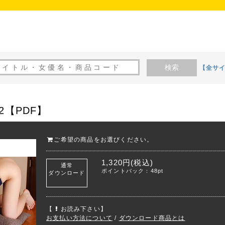
検索
【全サ
2【PDF】
ご希望の商品をお選びください。
1,320円(税込)
通常
ポイントバック：48pt
ダウンロード
【
お読み下さい】
お支払い方法について
/
ダウンロード商品とは