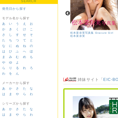
SEARCH
発売日から探す
モデル名から探す
あ
い
う
え
お
か
き
く
け
こ
松本菜奈実写真集 Gravure Girl
さ
し
す
せ
そ
松本菜奈実
た
ち
つ
て
と
大貫彩香「さや恋」
大貫彩香
な
に
ぬ
ね
の
は
ひ
ふ
へ
ほ
ま
み
む
め
も
や
ゆ
よ
ら
り
る
れ
ろ
わ
を
ん
姉妹サイト「
EIC-B
メーカーから探す
あ
か
さ
た
な
は
ま
や
ら
わ
シリーズから探す
あ
か
さ
た
な
は
ま
や
ら
わ