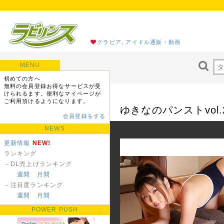
グラビア, アイドル通販・動画
MENU
初めての方へ
無料の会員登録お得なサービスが受
けられるます。便利なマイページが
ご利用頂けるようになります。
ゆきなのパンストvol.
会員登録をする
NEWS
更新情報
NEW!
ランキング
－DL売上げランキング
週間
月間
－注目度ランキング
週間
月間
POWER PUSH