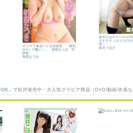
葉月つばさデジタル写
なキモチ ふたりだけ
間・・・
ギリギリ★あいどる倶楽部 「爆乳
葉月つばさ
Hカップ嬲り！」 朝霞なつき 写
真集
朝霞なつき
OOK
」で好評発売中 - 大人気グラビア商品（DVD/動画/衣装