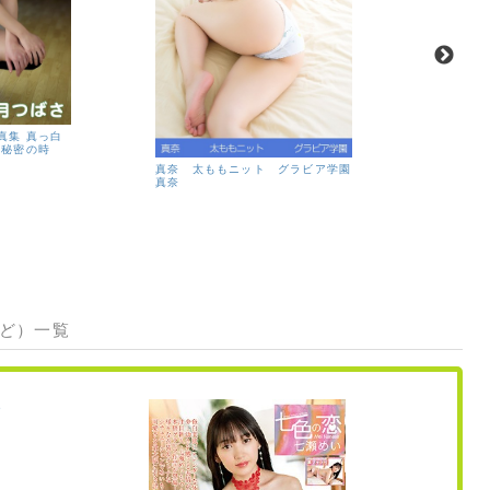
真集 真っ白
の秘密の時
真奈 太ももニット グラビア学園
真奈 太
真奈
園
真奈
など）一覧