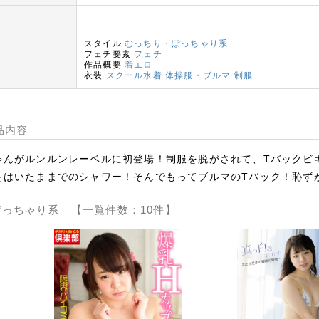
スタイル
むっちり・ぽっちゃり系
フェチ要素
フェチ
作品概要
着エロ
衣装
スクール水着
体操服・ブルマ
制服
品内容
ゃんがルンルンレーベルに初登場！制服を脱がされて、Tバックビ
をはいたままでのシャワー！そんでもってブルマのTバック！恥ず
っちゃり系 【一覧件数：10件】