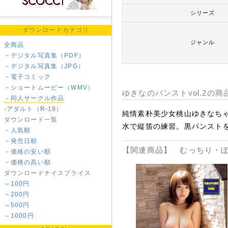
シリーズ
ダウンロードカテゴリ
ジャンル
全商品
－デジタル写真集（PDF）
－デジタル写真集（JPG）
－電子コミック
－ショートムービー（WMV）
ゆきなのパンストvol.2の商
－同人サークル作品
-アダルト（R-18）
純情素朴美少女桃山ゆきなち
ダウンロード一覧
水で縦笛の練習。黒パンスト
－人気順
－発売日順
【関連商品】 むっちり・ぽ
－価格の安い順
－価格の高い順
ダウンロードナイスプライス
～100円
～200円
～500円
～1000円