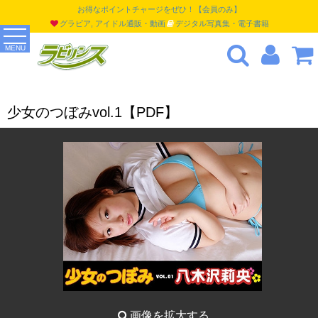
お得なポイントチャージをぜひ！【会員のみ】
グラビア, アイドル通販・動画
デジタル写真集・電子書籍
MENU
少女のつぼみvol.1【PDF】
画像を拡大する