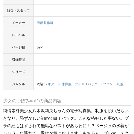
監督・スタッフ
メーカー
渡部製作所
レーベル
ページ数
52P
収録時間
シリーズ
ジャンル
衣装
レオタード
体操服・ブルマ
Tバック・Tフロント
制服
少女のつぼみvol.1の商品内容
純情素朴美少女八木沢莉央ちゃんの電子写真集。制服を脱いだらい
きなり、恥ずかしい初めて白Ｔバック。こんな格好した事ない。ブ
ラの紐もはずされて無垢なバストがあらわに！？ベージュの水着が
シャワーに濡れて、透けが気になります。もちろん、ブルマ、スク