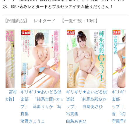
水、喰い込みレオタードとブルセラアイテム盛りだくさん！
【関連商品】 レオタード 【一覧件数：10件】
EL 宮村
ギリギリ★あいどる倶
ギリギリ★あいどる倶
ギリギリ
競泳水着】
楽部 「純系全開Fカッ
楽部 「純系悩殺Gカ
楽部 「
】
プ」 涼原りりか 写
ップ」 白鳥あさひ
ップ！」
真集
写真集
香 写真
渚野きょうこ
白鳥あさひ
守屋早哉